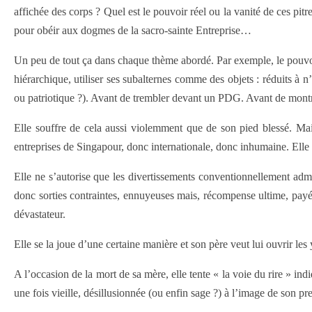
affichée des corps ? Quel est le pouvoir réel ou la vanité de ces pitr
pour obéir aux dogmes de la sacro-sainte Entreprise…
Un peu de tout ça dans chaque thème abordé. Par exemple, le pouvoir e
hiérarchique, utiliser ses subalternes comme des objets : réduits à 
ou patriotique ?). Avant de trembler devant un PDG. Avant de montr
Elle souffre de cela aussi violemment que de son pied blessé. Mai
entreprises de Singapour, donc internationale, donc inhumaine. Elle s’
Elle ne s’autorise que les divertissements conventionnellement adm
donc sorties contraintes, ennuyeuses mais, récompense ultime, payée
dévastateur.
Elle se la joue d’une certaine manière et son père veut lui ouvrir les
A l’occasion de la mort de sa mère, elle tente « la voie du rire » ind
une fois vieille, désillusionnée (ou enfin sage ?) à l’image de son p