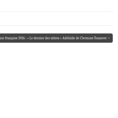
e française 2016 : « Le dernier des nôtres » Adélaïde de Clermont-Tonnerre →