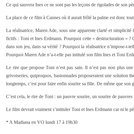
Ce qui sauvera Ines ce ne sont pas les leçons de rigolades de son pèr
La place de ce film à Cannes où il aurait frôlé la palme est donc tout
La réalisatrice, Maren Ade, sous une apparente clarté et simplicit
fictifs : Toni et Ines Erdmann. Pourquoi cette « destructuration » ? 
dans son jeu, dans sa vérité ? Pourquoi la réalisatrice n’impose-t-t
Pourquoi Maren Ade n’a-t-elle pas intitulé son film Ines et Toni Er
Le rire que propose Toni n’est pas sain. Il n’est pas non plus une
grivoiseries, quiproquos, bastonnades proposeraient une solution thé
longtemps, c’est pour faire enfin sourire sa fille. De même que son
C’est cela, le rire de Toni : un pauvre sourire, un sourire de pauvres 
Le film devrait vraiment s’intituler Toni et Ines Erdmann car ni le p
* A Madiana en VO lundi 17 à 19h30