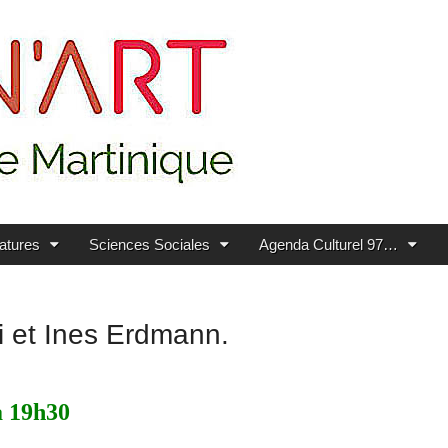
ratures
Sciences Sociales
Agenda Culturel 97…
ni et Ines Erdmann.
à 19h30