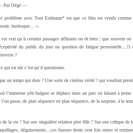
— Par Dégé —
e problème avec Toni Erdmann* est que ce film est vendu comme d
nouïe, burlesque… ».
l est vrai qu’à certains passages délirants on rit bien ; que souvent o
éceptivité du public du jour ou question de fatigue personnelle…?)
’inverse ?
e qui est sûr c’est qu’il questionne.
ar un temps qui dure ? Une sorte de cinéma vérité ? qui voudrait prendre
où l’immense yéti bulgare se déplace dans un parc en faisant à peine r
l’on passe, de plan séquence en plan séquence, de la surprise, à la tend
ns de la vie ? Sur une singulière relation père fille ? Sur une critique 
illages, déguisements…ces fausses dents cent fois mises et remises ?