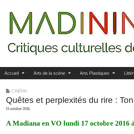
Main menu
Skip to content
MADININ'ART
Accueil
Arts de la scène
Arts Plastiques
Litté
CINÉMA
Quêtes et perplexités du rire : To
14 octobre 2016
A Madiana en VO lundi 17 octobre 2016 