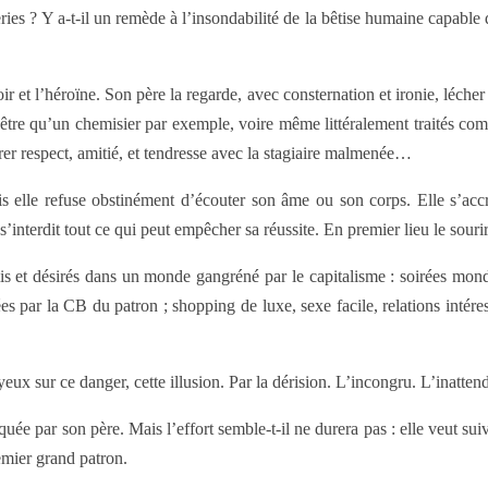
eries ? Y a-t-il un remède à l’insondabilité de la bêtise humaine capable d
t l’héroïne. Son père la regarde, avec consternation et ironie, lécher le
n’être qu’un chemisier par exemple, voire même littéralement traités co
er respect, amitié, et tendresse avec la stagiaire malmenée…
s elle refuse obstinément d’écouter son âme ou son corps. Elle s’accr
interdit tout ce qui peut empêcher sa réussite. En premier lieu le sourir
is et désirés dans un monde gangréné par le capitalisme : soirées monda
s par la CB du patron ; shopping de luxe, sexe facile, relations intéres
 yeux sur ce danger, cette illusion. Par la dérision. L’incongru. L’inatt
iquée par son père. Mais l’effort semble-t-il ne durera pas : elle veut s
remier grand patron.