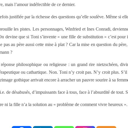
e, mais l’amour indéfectible de ce dernier.
efois justifiée par la richesse des questions qu’elle soulève. Même si ell
é brouille les pistes. Les personnages, Winfried et Ines Conradi, devie
On devine que si Toni s’invente « une fille de substitution » c’est pour i
elle pas au père aussi cette mise à plat ? Car la mise en question du pèr
dmann ?
 réponse philosophique ou religieuse : un grand rire nietzschéen, divi
rapeutique ou cathartique. Non. Toni n’y croit pas. N’y croit plus. S’il
 grimage gothique arrivait encore à arracher un pauvre sourire à sa fem
i.e. de désabusés, d’impuissants face à tous, face à l’absurdité de tout. S
ère ni la fille n’a la solution au « problème de comment vivre heureux ».