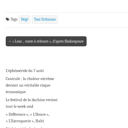
Tags:
Dégé
Toni Erdmann
← « Lear… conte à rebours », d’après Shakespeare
Post navigation
L’éphéméride du 7 août
Canicule : la chaleur extrême
devient un véritable risque
économique
Le festival de la dachine revient
tout le week-end
« Différence », « L’Heure »,
« L’Escroquerie », Haïti