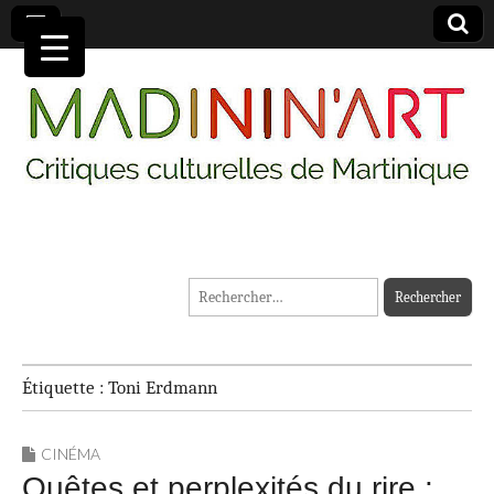
MADININ'ART
Rechercher :
Étiquette :
Toni Erdmann
CINÉMA
Quêtes et perplexités du rire :