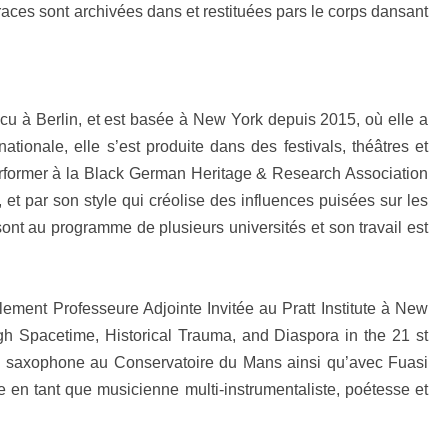
traces sont archivées dans et restituées pars le corps dansant
cu à Berlin, et est basée à New York depuis 2015, où elle a
ionale, elle s’est produite dans des festivals, théâtres et
erformer à la Black German Heritage & Research Association
 et par son style qui créolise des influences puisées sur les
nt au programme de plusieurs universités et son travail est
lement Professeure Adjointe Invitée au Pratt Institute à New
h Spacetime, Historical Trauma, and Diaspora in the 21 st
 le saxophone au Conservatoire du Mans ainsi qu’avec Fuasi
en tant que musicienne multi-instrumentaliste, poétesse et