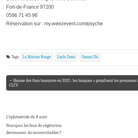
Fort-de-France 97200
0596 71 45 96
Réservation sur : my.weezevent.com/psyche
Tags:
La Maison Rouge
Layla Zami
Oxana Chi
← Hausse des frais bancaires en 2022 : les banques « pénalisent les personnes au
Post navigation
CLCV
L’éphéméride du 8 août
Pourquoi les feux de végétation
deviennent-ils incontrôlables ?