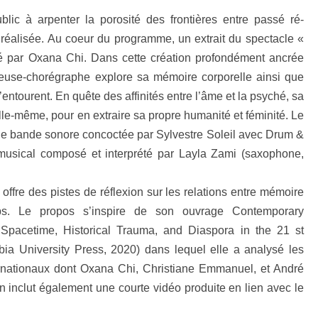
lic à arpenter la porosité des frontières entre passé ré-
té réalisée. Au coeur du programme, un extrait du spectacle «
té par Oxana Chi. Dans cette création profondément ancrée
seuse-chorégraphe explore sa mémoire corporelle ainsi que
entourent. En quête des affinités entre l’âme et la psyché, sa
lle-même, pour en extraire sa propre humanité et féminité. Le
e bande sonore concoctée par Sylvestre Soleil avec Drum &
musical composé et interprété par Layla Zami (saxophone,
 offre des pistes de réflexion sur les relations entre mémoire
mps. Le propos s’inspire de son ouvrage Contemporary
pacetime, Historical Trauma, and Diaspora in the 21 st
bia University Press, 2020) dans lequel elle a analysé les
ernationaux dont Oxana Chi, Christiane Emmanuel, et André
n inclut également une courte vidéo produite en lien avec le