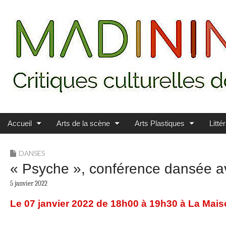
Main menu
Skip to content
MADININ'ART
Accueil
Arts de la scène
Arts Plastiques
Litté
DANSES
« Psyche », conférence dansée a
5 janvier 2022
Le 07 janvier 2022 de 18h00 à 19h30 à La Mai