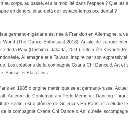
t au corps, au passé, et à la mobilité dans l’espace ? Quelles 
spire en dehors, et au-delà de l’espace-temps occidental ?
ste germano-nigériane est née à Frankfort en Allemagne, a vé
rld (The Dance Enthusiast 2018). Artiste de carrure internat
ce de la Paix (Doshima, Jakarta, 2016). Elle a été Keynote P
ndonésie, Allemagne et à Taiwan, inspire par son expressivité,
ue. Les créations de la compagnie Oxana Chi Dance & Art et so
e, Suisse, et États-Unis.
 Paris en 1985 d’origine martiniquaise et germano-russe. Actuel
Pratt. Auteure de Contemporary PerforMemory : Dancing Throug
dt de Berlin, est diplômée de Sciences Po Paris, et a étudié
ès de la compagnie Oxana Chi Dance & Art, qu’elle accompagne 