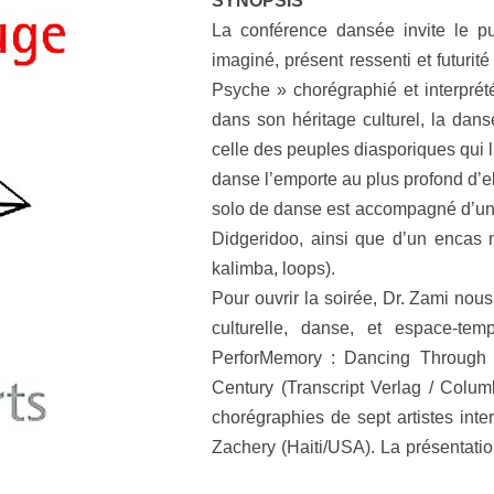
SYNOPSIS
La conférence dansée invite le pub
imaginé, présent ressenti et futuri
Psyche » chorégraphié et interpré
dans son héritage culturel, la dan
celle des peuples diasporiques qui l’
danse l’emporte au plus profond d’e
solo de danse est accompagné d’un
Didgeridoo, ainsi que d’un encas 
kalimba, loops).
Pour ouvrir la soirée, Dr. Zami nous
culturelle, danse, et espace-te
PerforMemory : Dancing Through S
Century (Transcript Verlag / Colum
chorégraphies de sept artistes int
Zachery (Haiti/USA). La présentatio