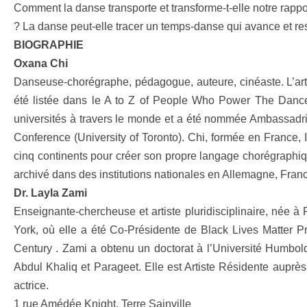
Comment la danse transporte et transforme-t-elle notre rappor
? La danse peut-elle tracer un temps-danse qui avance et re
BIOGRAPHIE
Oxana Chi
Danseuse-chorégraphe, pédagogue, auteure, cinéaste. L’arti
été listée dans le A to Z of People Who Power The Dance Wo
universités à travers le monde et a été nommée Ambassadri
Conference (University of Toronto). Chi, formée en France, I
cinq continents pour créer son propre langage chorégraphiq
archivé dans des institutions nationales en Allemagne, Franc
Dr. Layla Zami
Enseignante-chercheuse et artiste pluridisciplinaire, née à
York, où elle a été Co-Présidente de Black Lives Matter 
Century . Zami a obtenu un doctorat à l’Université Humbol
Abdul Khaliq et Parageet. Elle est Artiste Résidente aupr
actrice.
1 rue Amédée Knight, Terre Sainville