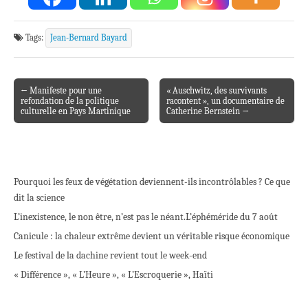
Tags:
Jean-Bernard Bayard
← Manifeste pour une
« Auschwitz, des survivants
Post navigation
refondation de la politique
racontent », un documentaire de
culturelle en Pays Martinique
Catherine Bernstein →
Pourquoi les feux de végétation deviennent-ils incontrôlables ? Ce que
dit la science
L’inexistence, le non être, n’est pas le néant.
L’éphéméride du 7 août
Canicule : la chaleur extrême devient un véritable risque économique
Le festival de la dachine revient tout le week-end
« Différence », « L’Heure », « L’Escroquerie », Haïti