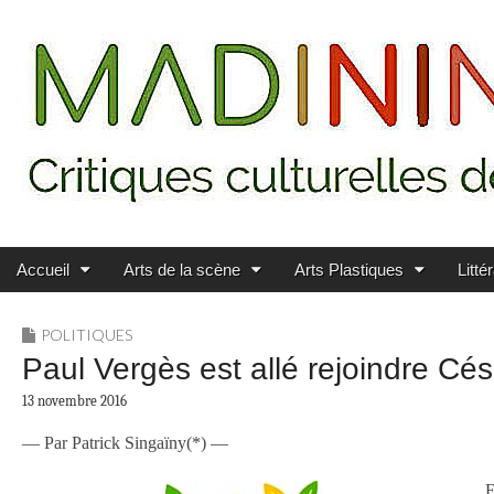
Main menu
Skip to content
MADININ'ART
Accueil
Arts de la scène
Arts Plastiques
Litté
POLITIQUES
Paul Vergès est allé rejoindre Cé
13 novembre 2016
— Par Patrick Singaïny(*) —
E