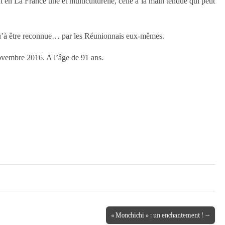
t en La France une et multiculturelle, celle à la main tendue qui peut
s qu’à être reconnue… par les Réunionnais eux-mêmes.
novembre 2016. A l’âge de 91 ans.
« Monchichi » : un enchantement ! →