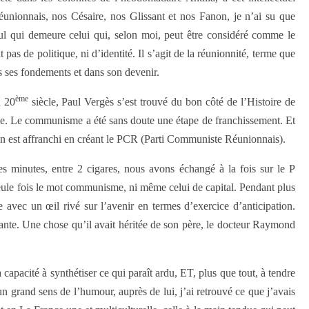
unionnais, nos Césaire, nos Glissant et nos Fanon, je n’ai su que
seul qui demeure celui qui, selon moi, peut être considéré comme le
 pas de politique, ni d’identité. Il s’agit de la réunionnité, terme que
ns ses fondements et dans son devenir.
ème
u 20
siècle, Paul Vergès s’est trouvé du bon côté de l’Histoire de
ve. Le communisme a été sans doute une étape de franchissement. Et
’en est affranchi en créant le PCR (Parti Communiste Réunionnais).
s minutes, entre 2 cigares, nous avons échangé à la fois sur le P
eule fois le mot communisme, ni même celui de capital. Pendant plus
vec un œil rivé sur l’avenir en termes d’exercice d’anticipation.
ssante. Une chose qu’il avait héritée de son père, le docteur Raymond
capacité à synthétiser ce qui paraît ardu, ET, plus que tout, à tendre
un grand sens de l’humour, auprès de lui, j’ai retrouvé ce que j’avais