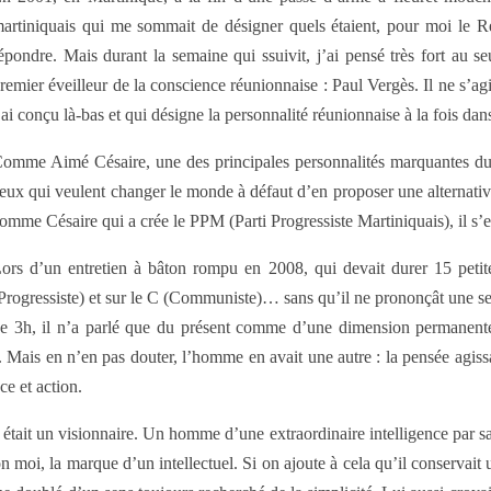
artiniquais qui me sommait de désigner quels étaient, pour moi le Ré
épondre. Mais durant la semaine qui ssuivit, j’ai pensé très fort au 
remier éveilleur de la conscience réunionnaise : Paul Vergès. Il ne s’agit
’ai conçu là-bas et qui désigne la personnalité réunionnaise à la fois da
omme Aimé Césaire, une des principales personnalités marquantes d
eux qui veulent changer le monde à défaut d’en proposer une alternati
omme Césaire qui a crée le PPM (Parti Progressiste Martiniquais), il s
ors d’un entretien à bâton rompu en 2008, qui devait durer 15 petite
Progressiste) et sur le C (Communiste)… sans qu’il ne prononçât une s
e 3h, il n’a parlé que du présent comme d’une dimension permanente a
que. Mais en n’en pas douter, l’homme en avait une autre : la pensée agi
ce et action.
 était un visionnaire. Un homme d’une extraordinaire intelligence par sa 
 moi, la marque d’un intellectuel. Si on ajoute à cela qu’il conservait 