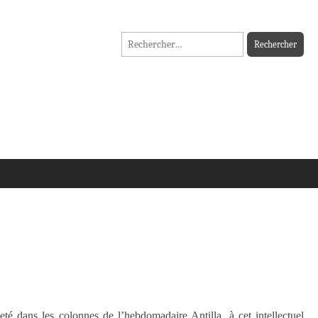
Rechercher :
é dans les colonnes de l’hebdomadaire Antilla, à cet intellectuel