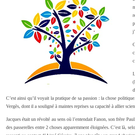
m
r
p
j
C
c
c
L
(
d
C’est ainsi qu’il voyait la pratique de sa passion : la chose politi
Vergès, dont il a souligné à maintes reprises sa capacité à allier scien
Jacques était un révolté au sens où l’entendait Fanon, son frère Paul
des passerelles entre 2 choses apparemment éloignées. C’est là, selon