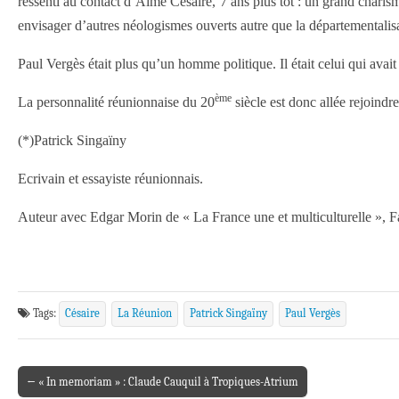
ressenti au contact d’Aimé Césaire, 7 ans plus tôt : un grand charism
envisager d’autres néologismes ouverts autre que la départementalis
Paul Vergès était plus qu’un homme politique. Il était celui qui av
ème
La personnalité réunionnaise du 20
siècle est donc allée rejoind
(*)Patrick Singaïny
Ecrivain et essayiste réunionnais.
Auteur avec Edgar Morin de « La France une et multiculturelle », 
Tags:
Césaire
La Réunion
Patrick Singaïny
Paul Vergès
← « In memoriam » : Claude Cauquil à Tropiques-Atrium
Post navigation