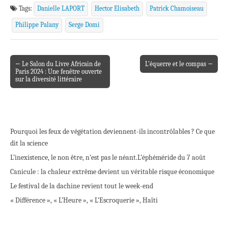
Tags:
Danielle LAPORT
Hector Elisabeth
Patrick Chamoiseau
Philippe Palany
Serge Domi
← Le Salon du Livre Africain de
L’équerre et le compas →
Post navigation
Paris 2024 : Une fenêtre ouverte
sur la diversité littéraire
Pourquoi les feux de végétation deviennent-ils incontrôlables ? Ce que
dit la science
L’inexistence, le non être, n’est pas le néant.
L’éphéméride du 7 août
Canicule : la chaleur extrême devient un véritable risque économique
Le festival de la dachine revient tout le week-end
« Différence », « L’Heure », « L’Escroquerie », Haïti