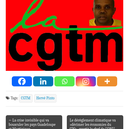
Tags:
CGTM
Hervé Pinto
← La crise invisible qui va
Le dérèglement climatique va
Post navigation
bousculer les pays Guadeloupe
«décimer les économies du
et Martinique.
G20», avertit le chef de l’ONU