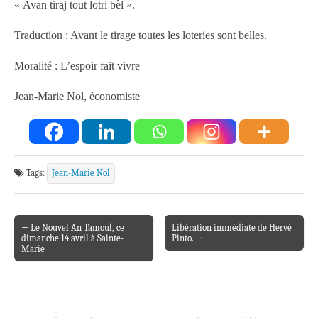
« Avan tiraj tout lotri bèl ».
Traduction : Avant le tirage toutes les loteries sont belles.
Moralité : L’espoir fait vivre
Jean-Marie Nol, économiste
Tags:
Jean-Marie Nol
← Le Nouvel An Tamoul, ce
Libération immédiate de Hervé
Post navigation
dimanche 14 avril à Sainte-
Pinto. →
Marie