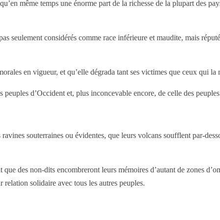
u’en même temps une énorme part de la richesse de la plupart des pays 
 pas seulement considérés comme race inférieure et maudite, mais réputé
es morales en vigueur, et qu’elle dégrada tant ses victimes que ceux qui la
es peuples d’Occident et, plus inconcevable encore, de celle des peupl
avines souterraines ou évidentes, que leurs volcans soufflent par-dessou
tant que des non-dits encombreront leurs mémoires d’autant de zones d’
eur relation solidaire avec tous les autres peuples.