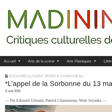
Main menu
Skip to content
MADININ'ART
Accueil
Arts de la scène
Arts Plastiques
Litté
EDOUARD GLISSANT
,
PATRICK CHAMOISEAU
*L’appel de la Sorbonne du 13 m
11 mai 2026
— Par Edouard Glissant, Patrick Chamoiseau, Wole Soyinka —