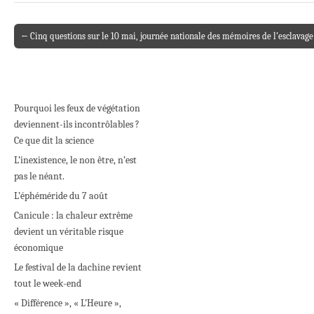
← Cinq questions sur le 10 mai, journée nationale des mémoires de l’esclavage
Post navigation
Pourquoi les feux de végétation
deviennent-ils incontrôlables ?
Ce que dit la science
L’inexistence, le non être, n’est
pas le néant.
L’éphéméride du 7 août
Canicule : la chaleur extrême
devient un véritable risque
économique
Le festival de la dachine revient
tout le week-end
« Différence », « L’Heure »,