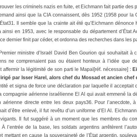
ouver les criminels nazis en fuite, et Eichmann fait partie des
lemand ainsi que la CIA connaissent, dès 1952 (1958 pour la C
’État31. Il semble que la crainte ait été qu’Eichmann dénon
nsi en 1953, avec le responsable du département d’État Adolf
 ce dernier finit par céder, et ordonna des recherches dans les
e Premier ministre d’Israël David Ben Gourion qui souhaitait à
ns ne comprenaient pas ou étaient honteux à l’idée que des m
 affermir la légitimité de son parti le Mapaï[réf. nécessaire] :
Ei
é par Isser Harel, alors chef du Mossad et ancien chef d
ité et signa de force une déclaration par laquelle il acceptait d’
 la compagnie aérienne israélienne El Al qui avait emmené la d
n aérienne directe entre les deux pays36. Pour l’anecdote, à l
t d’être enlevé, il fut revêtu d’un uniforme d’El Al. Eichmann 
gants. Il fut suggéré à un moment que les membres du comm
. À l’entrée de la base, les soldats argentins arrêtèrent l’au
l et mettant en cause la souveraineté de l’État argentin, soul