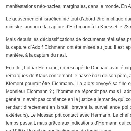
manifestations néo-nazies, marginales, dans le monde. En 
Le gouvernement israélien nie tout d’abord être impliqué dans
ministre, annonce la capture d’Eichmann à la Knesset le 23
Mais depuis les déclassifications de documents réalisées pa
la capture d’Adolf Eichmann ont été mises au jour. Il est 
manière, à la capture du nazi.
En effet, Lothar Hermann, un rescapé de Dachau, avait émigré 
remarques de Klaus concernant le passé nazi de son père, ai
Klement pourrait être Eichmann. Il a alors envoyé sa fill
Monsieur Eichmann ? ; l’homme ne répondit pas mais il admi
général n’avait pas confiance en la justice allemande, qui c
rendant directement en Israël, bravant la surveillance poli
extérieurs). Le Mossad prit contact avec Hermann. Le chef 
temps passait, mais grâce aux indications d’Hermann qui con
en 1960 et le mit en application peu de temps après