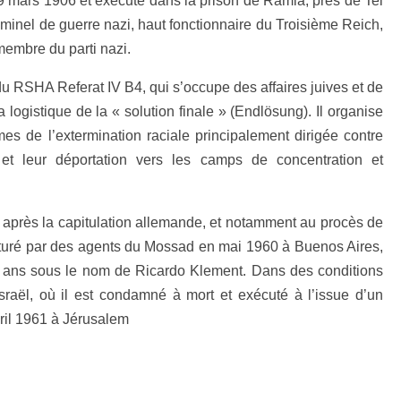
9 mars 1906 et exécuté dans la prison de Ramla, près de Tel
riminel de guerre nazi, haut fonctionnaire du Troisième Reich,
membre du parti nazi.
u RSHA Referat IV B4, qui s’occupe des affaires juives et de
a logistique de la « solution finale » (Endlösung). Il organise
imes de l’extermination raciale principalement dirigée contre
t leur déportation vers les camps de concentration et
e après la capitulation allemande, et notamment au procès de
apturé par des agents du Mossad en mai 1960 à Buenos Aires,
dix ans sous le nom de Ricardo Klement. Dans des conditions
Israël, où il est condamné à mort et exécuté à l’issue d’un
vril 1961 à Jérusalem