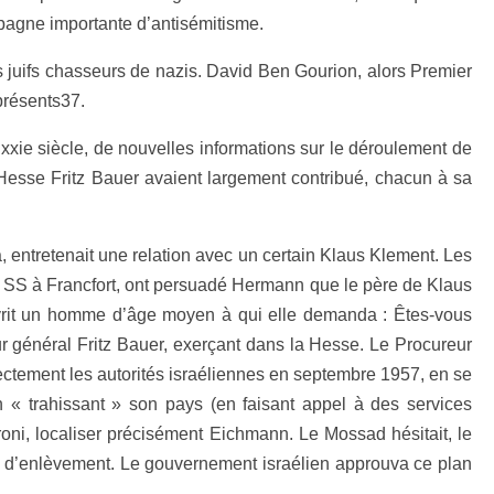
pagne importante d’antisémitisme.
ils juifs chasseurs de nazis. David Ben Gourion, alors Premier
présents37.
xxie siècle, de nouvelles informations sur le déroulement de
 Hesse Fritz Bauer avaient largement contribué, chacun à sa
a, entretenait une relation avec un certain Klaus Klement. Les
de SS à Francfort, ont persuadé Hermann que le père de Klaus
ouvrit un homme d’âge moyen à qui elle demanda : Êtes-vous
r général Fritz Bauer, exerçant dans la Hesse. Le Procureur
rectement les autorités israéliennes en septembre 1957, en se
 en « trahissant » son pays (en faisant appel à des services
oni, localiser précisément Eichmann. Le Mossad hésitait, le
lan d’enlèvement. Le gouvernement israélien approuva ce plan