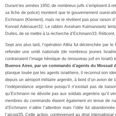
Durant les années 1950, de nombreux juifs s’emploient à retr
sa fiche de police) montrent que le gouvernement ouest-al
Eichmann (Klement), mais ne le révèlent pas pour raison d
Konrad Adenauer32. Le rabbin Avraham Kalmanowitz tenta ai
Dulles, de se mettre à la recherche d’Eichmann33. Réticent,
Sept ans plus tard, l’opération Attila fut déclenchée par l
refonder une unité nationale (de nombreux jeunes Israélie
contrariaient l’image héroïque du renouveau juif en Israël) et
Buenos Aires, par un commando d’agents du Mossad dirig
planque louée par les agents israéliens, il reconnut son ident
depuis un aéroport militaire argentin, à bord d’un avion de
l’indépendance argentine puisqu’il n’existait pas de liaiso
qu’Eichmann ne dévoile pas aux soldats argentins qu’il venai
membres du commando étaient également en tenue de navi
d’Eichmann n’attire l’attention mais l’idée fut abandonnée
l’alcool35. Cette action, contrevenant au droit internationa