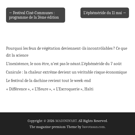
← Festival Ciné-Communes :
L’éphéméride du 11 mai →
Post navigation
programme de la 2ème édition
Pourquoi les feux de végétation deviennent-ils incontrôlables ? Ce que
dit la science
L’inexistence, le non être, n’est pas le néant.
L’éphéméride du 7 août
Canicule : la chaleur extrême devient un véritable risque économique
Le festival de la dachine revient tout le week-end
« Différence », « L’Heure », « L’Escroquerie », Haïti
Copyright © 2026
MADININ'ART
. All Rights Reserved.
The magazine-premium Theme by
bavotasan.com
.