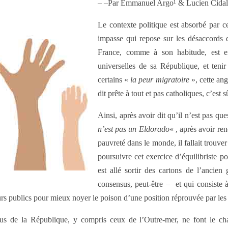
–
–Par Emmanuel Argo¹ & Lucien Cidal
Le contexte politique est absorbé par c
impasse qui repose sur les désaccords
France, comme à son habitude, est en 
universelles de sa République, et teni
certains «
la peur migratoire
», cette ang
dit prête à tout et pas catholiques, c’est s
Ainsi, après avoir dit qu’il n’est pas qu
n’est pas un Eldorado
« , après avoir re
pauvreté dans le monde, il fallait trouve
poursuivre cet exercice d’équilibriste p
est allé sortir des cartons de l’ancie
consensus, peut-être – et qui consiste à
eurs publics pour mieux noyer le poison d’une position réprouvée par les 
 élus de la République, y compris ceux de l’Outre-mer, ne font le