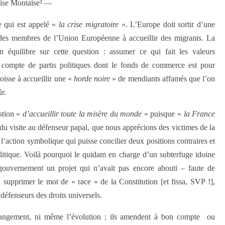
ise Montaise² —
e qui est appelé «
la crise
migratoire
». L’Europe doit sortir d’une
 des membres de l’Union Européenne à accueillir des migrants. La
équilibre sur cette question : assumer ce qui fait les valeurs
r compte de partis politiques dont le fonds de commerce est pour
oisse à accueillir une «
horde noire
» de mendiants affamés que l’on
ûr.
estion «
d’accueillir toute la misère du
monde
» puisque «
la France
ndu visite au défenseur papal, que nous apprécions des victimes de la
r l’action symbolique qui puisse concilier deux positions contraires et
olitique. Voilà pourquoi le quidam en charge d’un subterfuge idoine
n gouvernement un projet qui n’avait pas encore abouti – faute de
 supprimer le mot de « race » de la Constitution [et fissa, SVP !],
défenseurs des droits universels.
 changement, ni même l’évolution ; ils amendent à bon compte ou