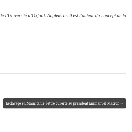
 l’Université d’Oxford. Angleterre
.
Il est l’auteur du concept de la
Esclavage en Mauritanie: lettre ouverte au président Emmanuel Macron →