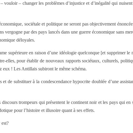
– vouloir – changer les problèmes d’injustice et d’inégalité qui nuisent
e économique, sociétale et politique ne seront pas objectivement énoncée
r sans vergogne par des pays lancés dans une guerre économique sans merc
onomique déloyales.
clame supérieure en raison d’une idéologie quelconque [et supprimer le m
ntre-elles, pour établir de nouveaux rapports sociétaux, culturels, poli
hez eux ! Les Antillais subiront le même schéma.
es et de substituer à la condescendance hypocrite doublée d’une assistan
 discours trompeurs qui présentent le continent noir et les pays qui en 
ique pour l’histoire et illusoire quant à ses effets.
y est?