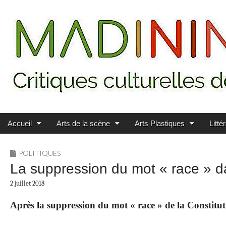
Main menu
Skip to content
MADININ'ART
Accueil
Arts de la scène
Arts Plastiques
Litté
POLITIQUES
La suppression du mot « race » d
2 juillet 2018
Après la suppression du mot « race » de la Constituti