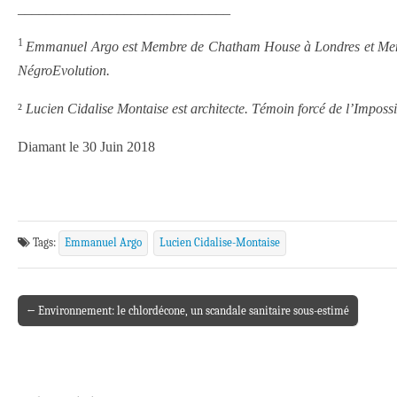
______________________________
1
Emmanuel Argo est Membre de Chatham House à Londres et Membre 
NégroEvolution.
²
Lucien Cidalise Montaise est architecte. Témoin forcé de l’Impossi
Diamant le 30 Juin 2018
Tags:
Emmanuel Argo
Lucien Cidalise-Montaise
← Environnement: le chlordécone, un scandale sanitaire sous-estimé
Post navigation