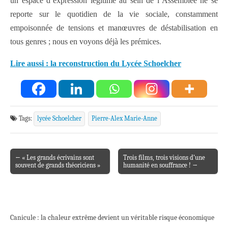
un espace d’expression légitime au sein de l’Assemblée ne se
reporte sur le quotidien de la vie sociale, constamment
empoisonnée de tensions et manœuvres de déstabilisation en
tous genres ; nous en voyons déjà les prémices.
Lire aussi : la reconstruction du Lycée Schoelcher
Tags:
lycée Schoelcher
Pierre-Alex Marie-Anne
← « Les grands écrivains sont
Trois films, trois visions d’une
Post navigation
souvent de grands théoriciens »
humanité en souffrance ! →
Canicule : la chaleur extrême devient un véritable risque économique