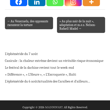
← Au Venezuela, des opposants
« Au plus noir de la nuit »,
Post navigation
racontent la torture
adaptation et m.e.s. Nelson-
Rafaell Madel →
L’éphéméride du 7 août
Canicule : la chaleur extrême devient un véritable risque économique
Le festival de la dachine revient tout le week-end
« Différence », « L’Heure », « L’Escroquerie », Haïti
L’éphéméride du 6 août
Actualités des Caraïbes et d’ailleurs…
Copyright © 2026
MADININ'ART
. All Rights Reserved.