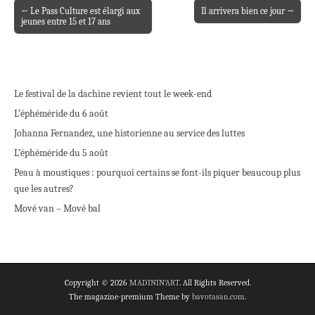
← Le Pass Culture est élargi aux
Il arrivera bien ce jour →
Post navigation
jeunes entre 15 et 17 ans
Le festival de la dachine revient tout le week-end
L’éphéméride du 6 août
Johanna Fernandez, une historienne au service des luttes
L’éphéméride du 5 août
Peau à moustiques : pourquoi certains se font-ils piquer beaucoup plus
que les autres?
Mové van – Mové bal
Copyright © 2026
MADININ'ART
. All Rights Reserved.
The magazine-premium Theme by
bavotasan.com
.