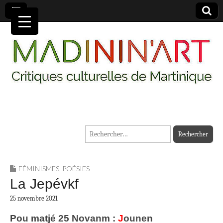
MADININ'ART
Rechercher :
FÉMINISMES
,
POÉSIES
La Jepévkf
25 novembre 2021
Pou matjé 25 Novanm :
J
ounen