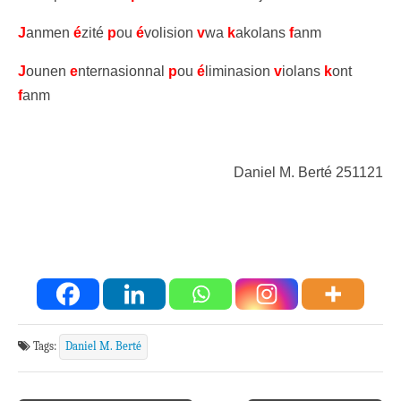
J
anmen
é
zité
p
ou
é
volision
v
wa
k
akolans
f
anm
J
ounen
e
nternasionnal
p
ou
é
liminasion
v
iolans
k
ont
f
anm
Daniel M. Berté 251121
Tags:
Daniel M. Berté