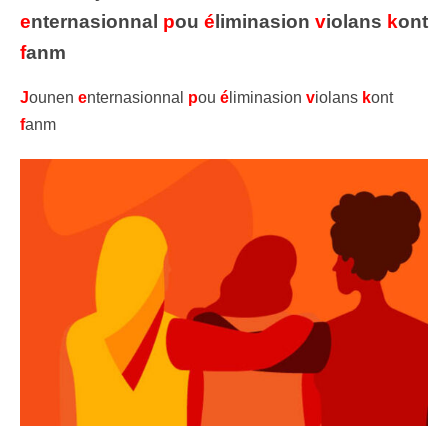
e
nternasionnal
p
ou
é
liminasion
v
iolans
k
ont
f
anm
J
ounen
e
nternasionnal
p
ou
é
liminasion
v
iolans
k
ont
f
anm