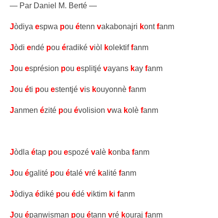
— Par Daniel M. Berté —
J
òdiya
e
spwa
p
ou
é
tenn
v
akabonajri
k
ont
f
anm
J
òdi
e
ndé
p
ou
é
radiké
v
iòl
k
olektif
f
anm
J
ou
e
sprésion
p
ou
e
splitjé
v
ayans
k
ay
f
anm
J
ou
é
ti
p
ou
e
stentjé
v
is
k
ouyonnè
f
anm
J
anmen
é
zité
p
ou
é
volision
v
wa
k
olè
f
anm
J
òdla
é
tap
p
ou
e
spozé
v
alè
k
onba
f
anm
J
ou
é
galité
p
ou
é
talé
v
ré
k
alité
f
anm
J
òdiya
é
diké
p
ou
é
dé
v
iktim
k
i
f
anm
J
ou
é
panwisman
p
ou
é
tann
v
ré
k
ouraj
f
anm