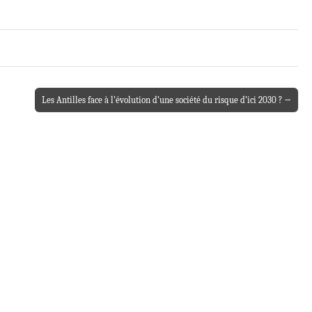
Les Antilles face à l’évolution d’une société du risque d’ici 2030 ? →