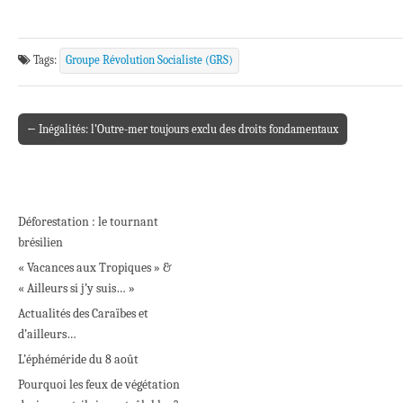
Tags:
Groupe Révolution Socialiste (GRS)
← Inégalités: l’Outre-mer toujours exclu des droits fondamentaux
Post navigation
Déforestation : le tournant
brésilien
« Vacances aux Tropiques » &
« Ailleurs si j’y suis… »
Actualités des Caraïbes et
d’ailleurs…
L’éphéméride du 8 août
Pourquoi les feux de végétation