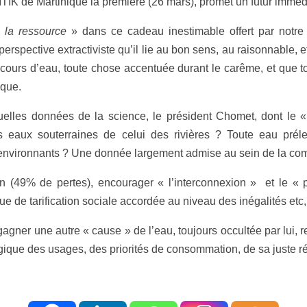
IK de Martinique la première (26 mars), promet un futur immédi
e la ressource
» dans ce cadeau inestimable offert par notre
erspective extractiviste qu’il lie au bon sens, au raisonnable, et
cours d’eau, toute chose accentuée durant le carême, et que t
ique.
elles données de la science, le président Chomet, dont le « 
des eaux souterraines de celui des rivières ? Toute eau pré
environnants ? Une donnée largement admise au sein de la com
n (49% de pertes), encourager « l’interconnexion » et le « pa
 de tarification sociale accordée au niveau des inégalités etc,
gner une autre « cause » de l’eau, toujours occultée par lui, 
atégique des usages, des priorités de consommation, de sa juste ré