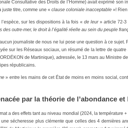
le Consultative des Droits de l’Homme) avait exprimé son indi
à juste titre, comme une «
clause coloniale inacceptable
»! Rien n
l’espèce, sur les dispositions à la fois «
de leur
» article 72-3 
 des outre-mer, le droit à l’égalité réelle au sein du peuple fran
aucun journaliste de nous ne lui pose une question à ce sujet. P
layée sur les Réseaux sociaux, un résumé de la lettre de qua
e Martinique), adressée, le 13 mars au Ministre de l’Out
ipes républicains.
me
» entre les mains de cet État de moins en moins social, con
acée par la théorie de l’abondance et l
mat a des effets tant au niveau mondial (2024, la température +
une sécheresse plus clémente que celles des 4 dernières an