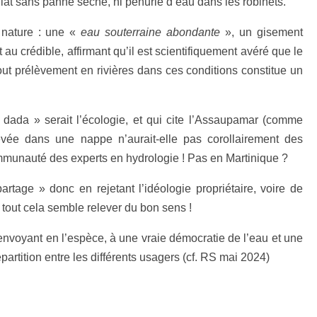
at sans panne sèche, ni pénurie d’eau dans les robinets.
 nature : une «
eau souterraine
abondante
», un gisement
 au crédible, affirmant qu’il est scientifiquement avéré que le
out prélèvement en rivières dans ces conditions constitue un
dada » serait l’écologie, et qui cite l’Assaupamar (comme
levée dans une nappe n’aurait-elle pas corollairement des
munauté des experts en hydrologie ! Pas en Martinique ?
rtage » donc en rejetant l’idéologie propriétaire, voire de
 tout cela semble relever du bon sens !
renvoyant en l’espèce, à une vraie démocratie de l’eau et une
partition entre les différents usagers (cf. RS mai 2024)