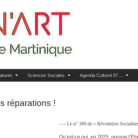
ratures
Sciences Sociales
Agenda Culturel 97…
s réparations !
—- Le n° 389 de « Révolution Socialist
Qu’est-ce qui, en 2025, pousse l’État