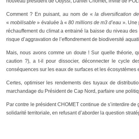
nouveau président de Odyssi, Daniel Chomet, invité de POLIT
Comment ? En puisant, au nom de «
la diversification d
«
mobilisable
» évaluée à «
80 millions de m3 d’eau
». Une p
réchauffement du climat a entrainé la baisse du niveau des 
risque d’aggravation de l’effondrement de biodiversité aquat
Mais, nous avons comme un doute ! Sur quelle théorie, qu
caution ?), a t-il pour dissocier, déconnecter le cycle 
conséquences sur les eaux de surfaces et les écosystèmes 
Certes, optimiser les rendements des tuyaux de distributio
marchandage du Président de Cap Nord, parfaire une politique
Par contre le président CHOMET continue de s’interdire de ga
solidarité territoriale, en refusant d’aborder la question str