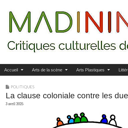
Main menu
Skip to content
MADININ'ART
Accueil
Arts de la scène
Arts Plastiques
Litté
POLITIQUES
La clause coloniale contre les due
3 avril 2025