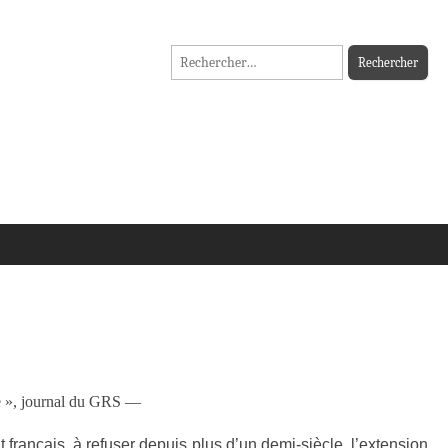
Rechercher :
e », journal du GRS —
 français, à refuser depuis plus d’un demi-siècle, l’extension