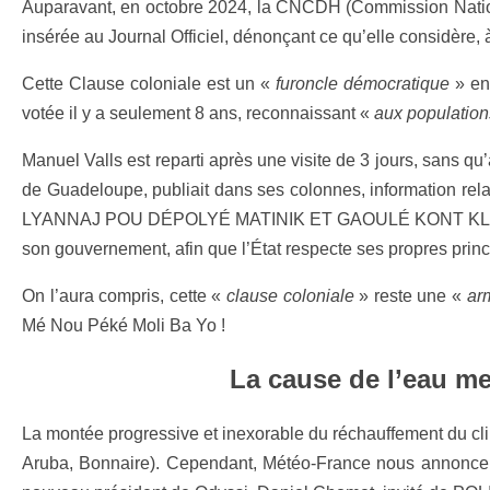
Auparavant, en octobre 2024, la CNCDH (Commission Nationa
insérée au Journal Officiel, dénonçant ce qu’elle considère, 
Cette Clause coloniale est un «
furoncle démocratique
» en 
votée il y a seulement 8 ans, reconnaissant «
aux populations
Manuel Valls est reparti après une visite de 3 jours, sans qu’
de Guadeloupe, publiait dans ses colonnes, information re
LYANNAJ POU DÉPOLYÉ MATINIK ET GAOULÉ KONT KLORDÉKON d
son gouvernement, afin que l’État respecte ses propres princ
On l’aura compris, cette «
clause coloniale
» reste une «
ar
Mé Nou Péké Moli Ba Yo !
La
cause de l’eau men
La montée progressive et inexorable du réchauffement du cli
Aruba, Bonnaire). Cependant, Météo-France nous annonce 