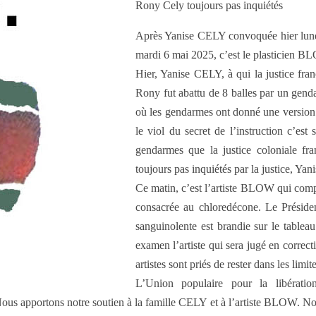
Rony Cely toujours pas inquiétés
Après Yanise CELY convoquée hier lundi 
mardi 6 mai 2025, c’est le plasticien BLO
Hier, Yanise CELY, à qui la justice fra
Rony fut abattu de 8 balles par un genda
où les gendarmes ont donné une version d
le viol du secret de l’instruction c’est
gendarmes que la justice coloniale f
toujours pas inquiétés par la justice, Y
Ce matin, c’est l’artiste BLOW qui compa
consacrée au chloredécone. Le Préside
sanguinolente est brandie sur le tabl
examen l’artiste qui sera jugé en correct
artistes sont priés de rester dans les lim
L’Union populaire pour la libérati
Nous apportons notre soutien à la famille CELY et à l’artiste BLOW. Nou