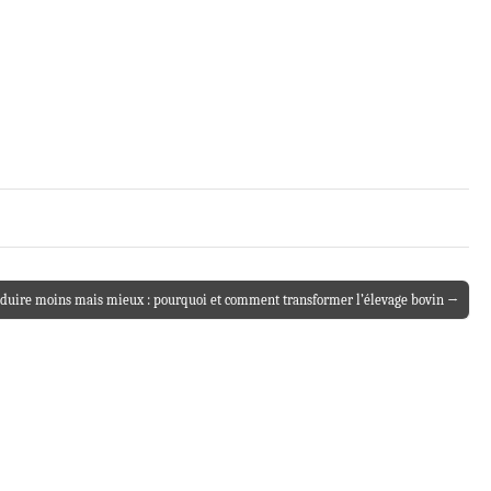
duire moins mais mieux : pourquoi et comment transformer l’élevage bovin →