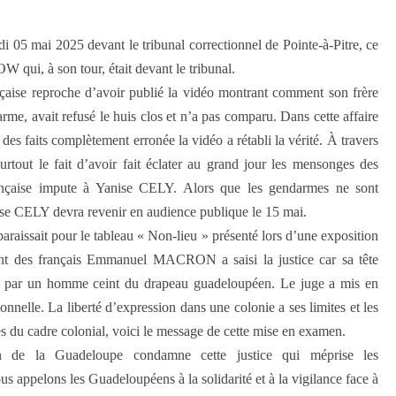
05 mai 2025 devant le tribunal correctionnel de Pointe-à-Pitre, ce
W qui, à son tour, était devant le tribunal.
nçaise reproche d’avoir publié la vidéo montrant comment son frère
rme, avait refusé le huis clos et n’a pas comparu. Dans cette affaire
es faits complètement erronée la vidéo a rétabli la vérité. À travers
 surtout le fait d’avoir fait éclater au grand jour les mensonges des
rançaise impute à Yanise CELY. Alors que les gendarmes ne sont
anise CELY devra revenir en audience publique le 15 mai.
raissait pour le tableau « Non-lieu » présenté lors d’une exposition
nt des français Emmanuel MACRON a saisi la justice car sa tête
eau par un homme ceint du drapeau guadeloupéen. Le juge a mis en
ionnelle. La liberté d’expression dans une colonie a ses limites et les
ites du cadre colonial, voici le message de cette mise en examen.
on de la Guadeloupe condamne cette justice qui méprise les
s appelons les Guadeloupéens à la solidarité et à la vigilance face à