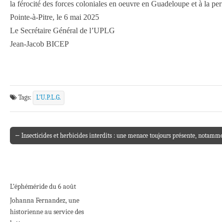
la férocité des forces coloniales en oeuvre en Guadeloupe et à la per
Pointe-à-Pitre, le 6 mai 2025
Le Secrétaire Général de l’UPLG
Jean-Jacob BICEP
Tags:
L'U.P.L.G.
← Insecticides et herbicides interdits : une menace toujours présente, notam
Post navigation
L’éphéméride du 6 août
Johanna Fernandez, une
historienne au service des