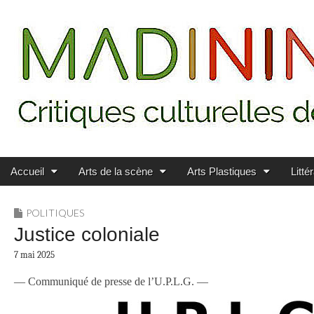
Main menu
Skip to content
MADININ'ART
Accueil
Arts de la scène
Arts Plastiques
Litté
POLITIQUES
Justice coloniale
7 mai 2025
— Communiqué de presse de l’U.P.L.G. —