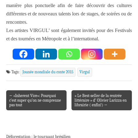
manière plus ponctuelle afin de faire découvrir des cultures
différentes et de nouveaux talents lors de stages, de soirées ou de
rencontres.
Les artistes VIRGUL’ sont également invités pour des Festivals
et des tournées en Métropole et à l’international.
Tags:
Jounée mondiale du conte 2015
Virgul
← «Inherent Vice»: Pourquoi
« Le Best-seller de la rentrée
Post navigation
c’est super qu’on ne comprenne
littéraire » d’ Olivier Larizza en
pas tout
librairie ( enfin!) →
Déforestation : le tournant brésilien