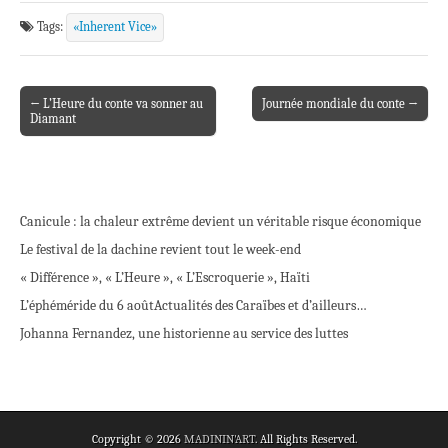
Tags:
«Inherent Vice»
← L’Heure du conte va sonner au
Journée mondiale du conte →
Post navigation
Diamant
Canicule : la chaleur extrême devient un véritable risque économique
Le festival de la dachine revient tout le week-end
« Différence », « L’Heure », « L’Escroquerie », Haïti
L’éphéméride du 6 août
Actualités des Caraïbes et d’ailleurs…
Johanna Fernandez, une historienne au service des luttes
Copyright © 2026
MADININ'ART
. All Rights Reserved.