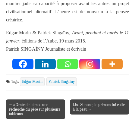
montrer jadis sa capacité à proposer avant les autres un projet
civilisationnel alternatif. L’heure est de nouveau à la pensée
créatrice.
Edgar Morin & Patrick Singaïny,
Avant, pendant et après le 11
janvier
, éditions de l’Aube, 19 mars 2015.
Patrick SINGAÏNY Journaliste et écrivain
Tags:
Edgar Morin
Patrick Singaïny
← « Gente de bien »: une
Lisa Simone, le prénom lui colle
Post navigation
recherche du père sur plusieurs
à la peau →
tableaux