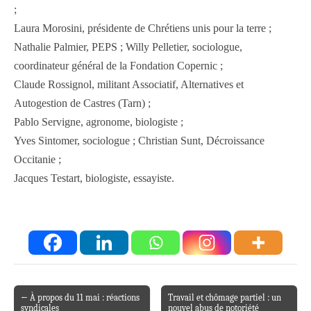
;
Laura Morosini, présidente de Chrétiens unis pour la terre ;
Nathalie Palmier, PEPS ; Willy Pelletier, sociologue,
coordinateur général de la Fondation Copernic ;
Claude Rossignol, militant Associatif, Alternatives et
Autogestion de Castres (Tarn) ;
Pablo Servigne, agronome, biologiste ;
Yves Sintomer, sociologue ; Christian Sunt, Décroissance
Occitanie ;
Jacques Testart, biologiste, essayiste.
← À propos du 11 mai : réactions
Travail et chômage partiel : un
Post navigation
syndicales
nouvel abus de notoriété