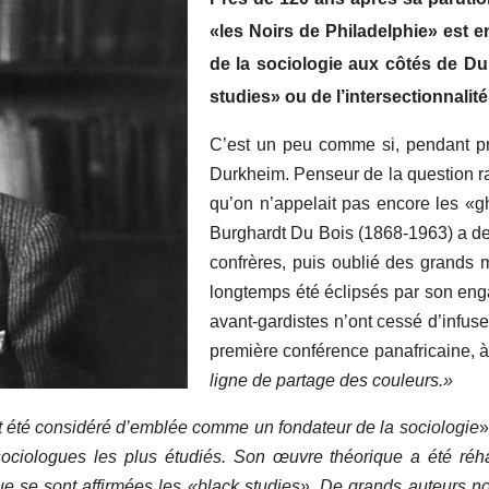
«les Noirs de Philadelphie» est e
de la sociologie aux côtés de D
studies» ou de l’intersectionnalité
C’est un peu comme si, pendant pr
Durkheim. Penseur de la question r
qu’on n’appelait pas encore les «gh
Burghardt Du Bois (1868-1963) a de s
confrères, puis oublié des grands 
longtemps été éclipsés par son enga
avant-gardistes n’ont cessé d’infuser
première conférence panafricaine, 
ligne de partage des couleurs.»
rait été considéré d’emblée comme un fondateur de la sociologie
»
ciologues les plus étudiés. Son œuvre théorique a été réhab
ue se sont affirmées les «black studies». De grands auteurs noi