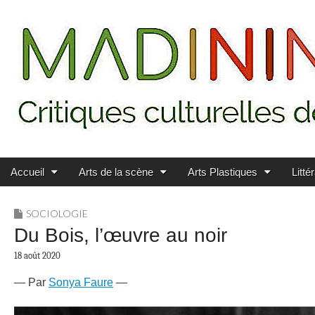
Main menu
Skip to content
MADININ'ART
Accueil
Arts de la scène
Arts Plastiques
Litté
SOCIOLOGIE
Du Bois, l’œuvre au noir
18 août 2020
— Par
Sonya Faure
—