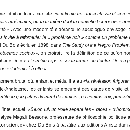
ne intuition fondamentale.
«Il articule très tôt la classe et la r
oirs américains, ou la manière dont la nouvelle bourgeoisie noi
ité.»
Avec une modernité sidérante, le sociologue envisage l
 invite à reformuler le « problème noir » comme un problème bl
nd Du Bois écrit, en 1898, dans
The Study of the Negro Problem
roblèmes sociaux»,
on croirait lire la définition de ce qu’on no
phane Dufoix.
L’identité repose sur le regard de l’autre. On n’
n est identifié à elle.»
oment brutal où, enfant et métis, il a eu
«la révélation fulguran
le-Angleterre, les enfants se procurent des cartes de visite et
rtitude que j’étais différent des autres ; ou comme eux, peut-
’intellectuel.
«Selon lui, un voile sépare les « races » d’homm
alyse Magali Bessone, professeure de philosophie politique à
conscience» chez Du Bois à paraître aux éditions Amsterdam à 