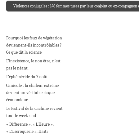
← Violences conjugales : 146 femmes tuées par leur conjoint ou ex-compagnon 
Post navigation
Pourquoi les feux de végétation
deviennent-ils incontrôlables ?
Ce que dit la science
L’inexistence, le non être, n’est
pas le néant.
L’éphéméride du 7 août
Canicule : la chaleur extrême
devient un véritable risque
économique
Le festival de la dachine revient
tout le week-end
« Différence », « L’Heure »,
« L’Escroquerie », Haïti