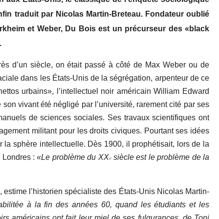
nfin traduit par Nicolas Martin-Breteau. Fondateur oublié
urkheim et Weber, Du Bois est un précurseur des «black
.
ès d’un siècle, on était passé à côté de Max Weber ou de
aciale dans les
É
tats-Unis de la ségrégation, arpenteur de ce
ettos urbains», l’intellectuel noir américain William Edward
on vivant été négligé par l’université, rarement cité par ses
manuels de sciences sociales. Ses travaux scientifiques ont
gement militant pour les droits civiques. Pourtant ses idées
 la sphère intellectuelle. Dès 1900, il prophétisait, lors de la
à Londres :
«Le problème du XX
siècle est le problème de la
e
, estime l’historien spécialiste des
É
tats-Unis Nicolas Martin-
ilitée à la fin des années 60, quand les étudiants et les
rs américains ont fait leur miel de ses fulgurances, de Toni