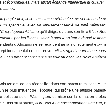
ues et économiques, mais aucun échange intellectuel ni culturel,
de blanc.»
u peuple noir,
cette conscience dédoublée, ce sentiment de c
un spectacle, avec un amusement teinté de pitié méprisant
’
Encyclopedia Africana
qu’il dirige, ou dans son livre
Black Rec
onstruit par les Blancs, selon lequel « on leur a donné la liberté
dants d’Africains ne se regardent jamais directement eux-mêm
cept fondamental de son œuvre.
«S’il s’agit d’abord d’une co
vue » : en prenant conscience de leur situation, les Noirs Amér
is tentera de les réconcilier dans son parcours militant. Au 
n le plus influent de l’époque, qui prône une attitude patient
é politique selon Washington, et miser sur la formation profes
ni assimilationiste,
«Du Bois a
un positionnement singulier
, 