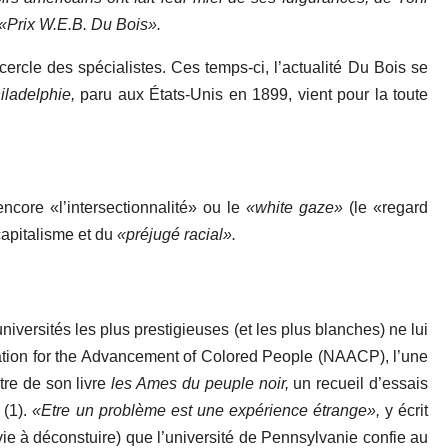
 «Prix W.E.B. Du Bois».
cercle des spécialistes. Ces temps-ci, l’actualité Du Bois se
iladelphie,
paru aux États-Unis en 1899, vient pour la toute
ncore «l’intersectionnalité» ou le
«white gaze»
(le «regard
capitalisme et du
«préjugé racial».
niversités les plus prestigieuses (et les plus blanches) ne lui
sociation for the Advancement of Colored People (NAACP), l’une
tre de son livre
les Ames du peuple noir,
un recueil d’essais
(1).
«Etre un problème est une expérience étrange»,
y écrit
e à déconstuire) que l’université de Pennsylvanie confie au