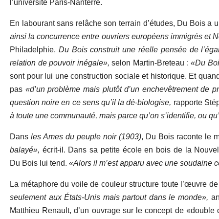
l’université Paris-Nanterre.
En labourant sans relâche son terrain d’études, Du Bois a u
ainsi la concurrence entre ouvriers européens immigrés et N
Philadelphie,
Du Bois construit une réelle pensée de l’égal
relation de pouvoir inégale»,
selon Martin-Breteau :
«Du Bois
sont pour lui une construction sociale et historique. Et qua
pas
«d’un problème mais plutôt d’un enchevêtrement de p
question noire en ce sens qu’il la dé-biologise,
rapporte Sté
à toute une communauté, mais parce qu’on s’identifie, ou qu’o
Dans
les Ames du peuple noir (1903)
, Du Bois raconte le m
balayé»,
écrit-il. Dans sa petite école en bois de la Nouvel
Du Bois lui tend.
«Alors il m’est apparu avec une soudaine ce
La métaphore du voile de couleur structure toute l’œuvre de l
seulement aux
É
tats-Unis mais partout dans le monde»,
an
Matthieu Renault, d’un ouvrage sur le concept de «double 