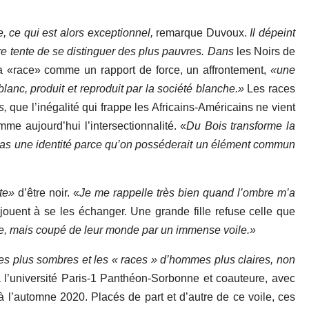
ace, ce qui est alors exceptionnel,
remarque Duvoux.
Il dépeint
re tente de se distinguer des plus pauvres. Dans
les Noirs de
a «race» comme un rapport de force, un affrontement,
«une
anc, produit et reproduit par la société blanche.»
Les races
s,
que l’inégalité qui frappe les Africains-Américains ne vient
mme aujourd’hui l’intersectionnalité. «
Du Bois transforme la
a pas une identité parce qu’on posséderait un élément commun
te»
d’être noir. «
Je me rappelle très bien quand l’ombre m’a
 jouent à se les échanger. Une grande fille refuse celle que
être, mais coupé de leur monde par un immense voile.»
es plus sombres et les « races » d’hommes plus claires, non
 l’université Paris-1 Panthéon-Sorbonne et coauteure, avec
l’automne 2020. Placés de part et d’autre de ce voile, ces