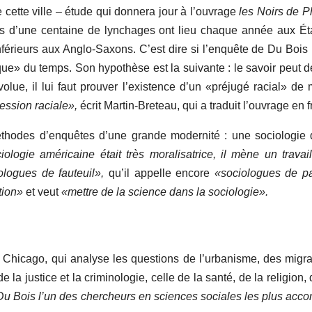
e cette ville – étude qui donnera jour à l’ouvrage
les Noirs de P
lus d’une centaine de lynchages ont lieu chaque année aux
Ét
érieurs aux Anglo-Saxons. C’est dire si l’enquête de Du Bois (m
ique» du temps. Son hypothèse est la suivante : le savoir peut d
olue, il lui faut prouver l’existence d’un «préjugé racial» de 
ession raciale»,
écrit Martin-Breteau, qui a traduit l’ouvrage en 
thodes d’enquêtes d’une grande modernité : une sociologie de 
iologie américaine était très moralisatrice, il mène un trava
ologues de fauteuil»,
qu’il appelle encore
«sociologues de pa
ation»
et veut
«mettre de la science dans la sociologie».
e Chicago, qui analyse les questions de l’urbanisme, des migra
e la justice et la criminologie, celle de la santé, de la religion
Du Bois l’un des chercheurs en sciences sociales les plus acco