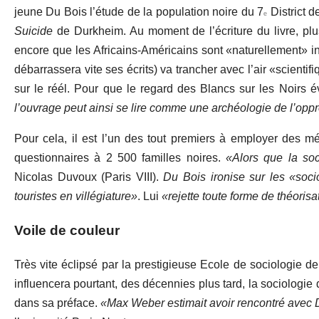
jeune Du Bois l’étude de la population noire du 7
District d
e
Suicide
de Durkheim. Au moment de l’écriture du livre, p
encore que les Africains-Américains sont «naturellement» inf
débarrassera vite ses écrits) va trancher avec l’air «scientif
sur le réél. Pour que le regard des Blancs sur les Noirs év
l’ouvrage peut ainsi se lire comme une archéologie de l’oppr
Pour cela, il est l’un des tout premiers à employer des mé
questionnaires à 2 500 familles noires.
«Alors que la soc
Nicolas Duvoux (Paris VIII).
Du Bois ironise sur les «soci
touristes en villégiature»
. Lui
«rejette toute forme de théoris
Voile de couleur
Très vite éclipsé par la prestigieuse Ecole de sociologie d
influencera pourtant, des décennies plus tard, la sociologie d
dans sa préface.
«Max Weber estimait avoir rencontré avec 