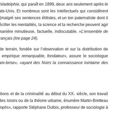
hiladelphie,
qui paraît en 1899, deux ans seulement après
le
ats
-Unis. Et nombreux sont les intellectuels qui considèrent
algré ses sentences élitistes, et un ton paternaliste dont il
éciller les mentalités, la science et la recherche peuvent agir
manière minutieuse, factuelle, indiscutable.
«L’ensemble de
français
(lire page 24).
terrain, fondée sur l’observation et sur la distribution de
il empirique remarquable, fondateur»,
assure le sociologue
re-brise»,
«ayant des Noirs la connaissance lointaine des
tions et de la criminalité au début du XX
siècle, son travail
e
, des loisirs ou de la théorie urbaine, énumère Martin-Bretteau
mplis»
, rapporte Stéphane Dufoix, professeur de sociologie à