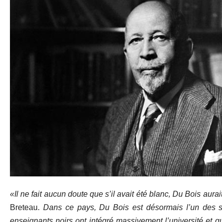
«Il ne fait aucun doute que s’il avait été blanc, Du Bois au
Breteau.
Dans ce pays, Du Bois est désormais l’un des so
enseignants noirs ont intégré massivement l’université et q