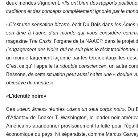
deux mondes s’ignorent.
«Ils ont bien des rapports politiq
traditions et des concepts complètement ignorés par le mon
«C’est une sensation bizarre,
écrit Du Bois dans
les
Âmes
d
son âme à l’aune d’un monde qui vous considère comme 
magazine
The Crisis,
l’organe de la NAACP, dans le projet d
l’engagement des Noirs qui ne suit plus le récit traditionnel c
un monde largement façonné par les Occidentaux, les descen
C’est ce qu’il appelle la
«double conscience»,
un autre con
Bessone,
de cette situation peut aussi naître une « double 
objective du monde.»
«L’identité noire»
Ces
«deux âmes»
réunies
«dans un seul corps noir»,
Du Bo
d’Atlanta» de Booker T. Washington, le leader noir américai
Américains abandonner provisoirement la lutte pour l’égalit
économique du pays. Ni séparatiste, comme Marcus Garvey, 