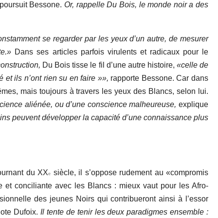
poursuit Bessone.
Or, rappelle Du Bois, le monde noir a des
onstamment se regarder par les yeux d’un autre, de mesurer
e.»
Dans ses articles parfois virulents et radicaux pour le
onstruction,
Du Bois tisse le fil d’une autre histoire,
«celle de
 et ils n’ont rien su en faire »»,
rapporte Bessone. Car dans
es, mais toujours à travers les yeux des Blancs, selon lui.
nscience aliénée, ou d’une conscience malheureuse,
explique
icains peuvent développer la capacité d’une connaissance plus
tournant du XX
siècle, il s’oppose rudement au «compromis
e
e et conciliante avec les Blancs : mieux vaut pour les Afro-
sionnelle des jeunes Noirs qui contribueront ainsi à l’essor
note Dufoix.
Il tente de tenir les deux paradigmes ensemble :