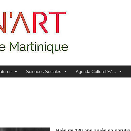
ratures
Sciences Sociales
Agenda Culturel 97…
Près de 120 ans après sa parutio