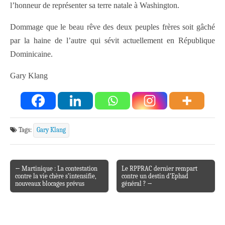
l’honneur de représenter sa terre natale à Washington.
Dommage que le beau rêve des deux peuples frères soit gâché
par la haine de l’autre qui sévit actuellement en République
Dominicaine.
Gary Klang
Tags:
Gary Klang
← Martinique : La contestation
Le RPPRAC dernier rempart
Post navigation
contre la vie chère s’intensifie,
contre un destin d’Ephad
nouveaux blocages prévus
général ? →