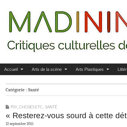
Main menu
Skip to content
MADININ'ART
Accueil
Arts de la scène
Arts Plastiques
Litté
Catégorie :
Santé
PSY_CHOSES ETC.
,
SANTÉ
« Resterez-vous sourd à cette dét
12 septembre 2015