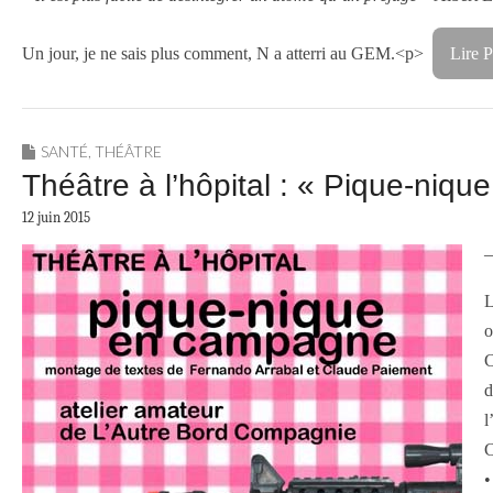
Un jour, je ne sais plus comment, N a atterri au GEM.<p>
Lire P
SANTÉ
,
THÉÂTRE
Théâtre à l’hôpital : « Pique-ni
12 juin 2015
—
L
o
C
d
l
C
•