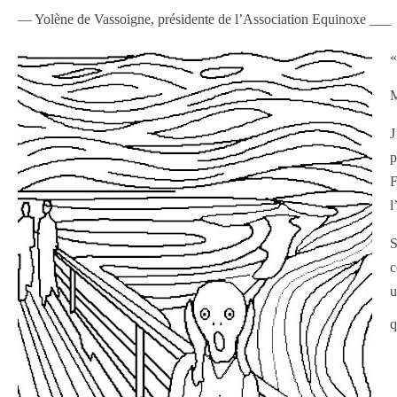
— Yolène de Vassoigne, présidente de l’Association Equinoxe ___
«
M
J
p
F
l
S
c
u
q