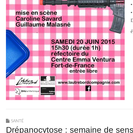
•
•
D
é
SANTÉ
Drépanocytose : semaine de sensi