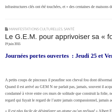
infrastructures clés ont été touchées, et « des centaines de maisons 
MANIFESTATIONS CULTURELLES
,
SANTÉ
Le G.E.M. pour apprivoiser sa « fo
19 juin 2015
Journées portes ouvertes : Jeudi 25 et V
A petits coups de pinceaux il peaufine son cheval fou dont désormais 
Quand il est arrivé au GEM N ne parlait pas, jamais, souvent il acquie
condamné à vivre entre ces murs de solitude que construit la folie, n
regard qui fuyait le regard de l’autre jamais compassionnel, jamais a
«
Il est plus facile de désintégrer un atome qu’un préjugé
» Albert E