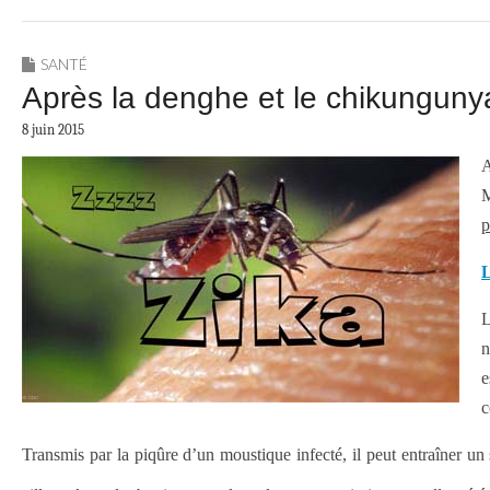
SANTÉ
Après la denghe et le chikungunya
8 juin 2015
A
M
p
L
L
n
e
c
Transmis par la piqûre d’un moustique infecté, il peut entraîner un