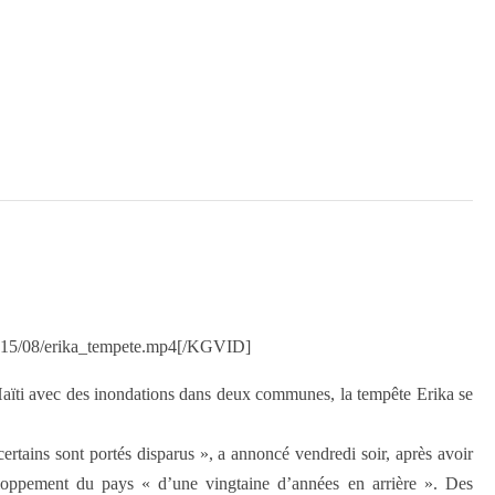
2015/08/erika_tempete.mp4[/KGVID]
à Haïti avec des inondations dans deux communes, la tempête Erika se
rtains sont portés disparus », a annoncé vendredi soir, après avoir
veloppement du pays « d’une vingtaine d’années en arrière ». Des