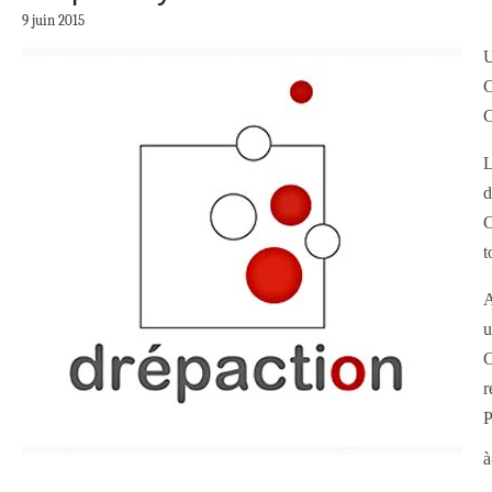
9 juin 2015
U
C
C
L
d
C
t
A
u
C
r
P
à