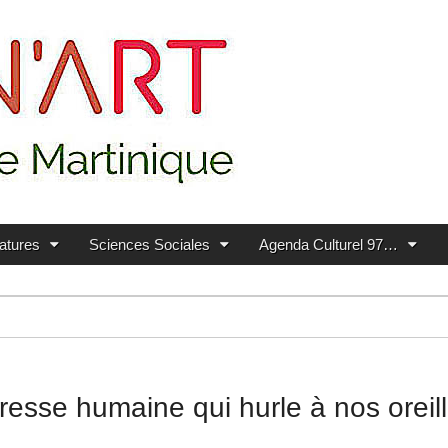
ratures
Sciences Sociales
Agenda Culturel 97…
resse humaine qui hurle à nos orei