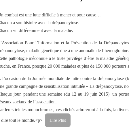
n combat est une lutte difficile à mener et pour cause…
hacun a son histoire avec la drépanocytose.
hacun vit différemment avec la maladie.
’Association Pour l’Information et la Prévention de la Drépanocyt
répanocytose, maladie génétique due à une anomalie de l’hémoglobine
ette pathologie méconnue a le triste privilège d’être la maladie généti
ouche, en France, presque 20 000 malades et plus de 150 000 porteurs sa
 l’occasion de la Journée mondiale de lutte contre la drépanocytose
ne grande campagne de sensibilisation intitulée « La drépanocytose, no
haque jour, pendant une semaine (du 12 au 19 juin 2015), un portrait 
éseaux sociaux de l’association.
ar leurs teintes monochromes, ces clichés arboreront à la fois, la divers
-dire tout le monde.<p>
Lire Plus