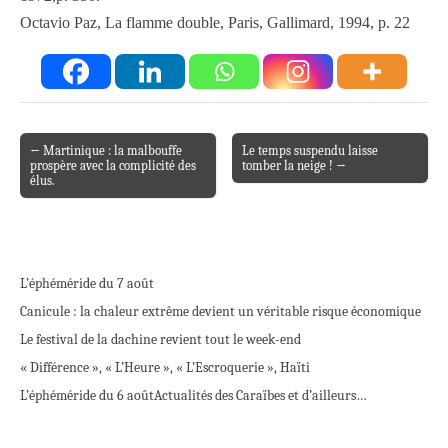
Octavio Paz, La flamme double, Paris, Gallimard, 1994, p. 22
← Martinique : la malbouffe
Le temps suspendu laisse
Post navigation
prospère avec la complicité des
tomber la neige ! →
élus.
L’éphéméride du 7 août
Canicule : la chaleur extrême devient un véritable risque économique
Le festival de la dachine revient tout le week-end
« Différence », « L’Heure », « L’Escroquerie », Haïti
L’éphéméride du 6 août
Actualités des Caraïbes et d’ailleurs…