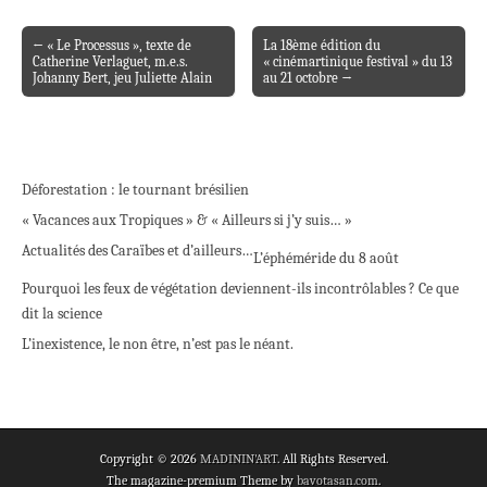
← « Le Processus », texte de
La 18ème édition du
Post navigation
Catherine Verlaguet, m.e.s.
« cinémartinique festival » du 13
Johanny Bert, jeu Juliette Alain
au 21 octobre →
Déforestation : le tournant brésilien
« Vacances aux Tropiques » & « Ailleurs si j’y suis… »
Actualités des Caraïbes et d’ailleurs…
L’éphéméride du 8 août
Pourquoi les feux de végétation deviennent-ils incontrôlables ? Ce que
dit la science
L’inexistence, le non être, n’est pas le néant.
Copyright © 2026
MADININ'ART
. All Rights Reserved.
The magazine-premium Theme by
bavotasan.com
.