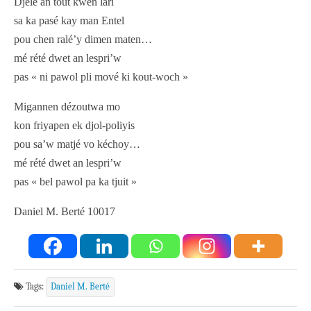
Djélé an tout kwen lari
sa ka pasé kay man Entel
pou chen ralé’y dimen maten…
mé rété dwet an lespri’w
pas « ni pawol pli mové ki kout-woch »
Migannen dézoutwa mo
kon friyapen ek djol-poliyis
pou sa’w matjé vo kéchoy…
mé rété dwet an lespri’w
pas « bel pawol pa ka tjuit »
Daniel M. Berté 10017
Tags:
Daniel M. Berté