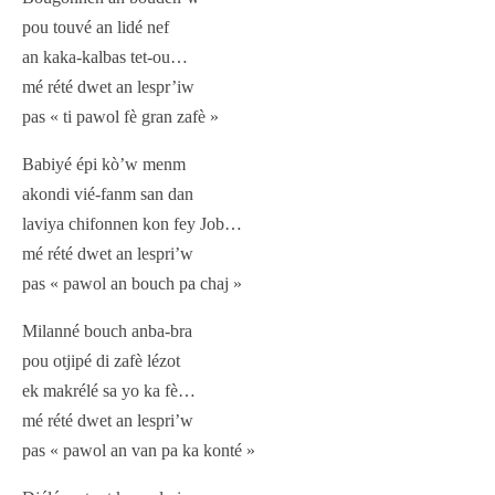
pou touvé an lidé nef
an kaka-kalbas tet-ou…
mé rété dwet an lespr’iw
pas « ti pawol fè gran zafè »
Babiyé épi kò’w menm
akondi vié-fanm san dan
laviya chifonnen kon fey Job…
mé rété dwet an lespri’w
pas « pawol an bouch pa chaj »
Milanné bouch anba-bra
pou otjipé di zafè lézot
ek makrélé sa yo ka fè…
mé rété dwet an lespri’w
pas « pawol an van pa ka konté »