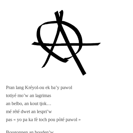
Pran lang Kréyol-ou ek ba’y pawol
totiyé mo’w an lagrimas
an belbo, an kout tjok…
mé rété dwet an lespri’w
pas « yo pa ka fè toch pou pòté pawol »
Bougonnen an bouden’w