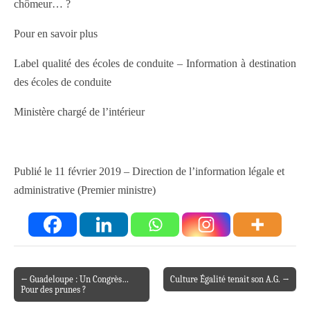
chômeur… ?
Pour en savoir plus
Label qualité des écoles de conduite – Information à destination
des écoles de conduite
Ministère chargé de l’intérieur
Publié le 11 février 2019 – Direction de l’information légale et
administrative (Premier ministre)
← Guadeloupe : Un Congrès…
Culture Égalité tenait son A.G. →
Post navigation
Pour des prunes ?