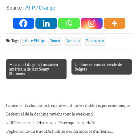
Source :
AFP / Orange
Tags:
prince Philip
Tanna
Vanuatu
Yaohnanen
← La mort du grand musicien
Le blues en cuisson créole de
Post navigation
américain de jazz Sonny
Delgres →
Simmons
Canicule : la chaleur extrême devient un véritable risque économique
Le festival de la dachine revient tout le week-end
« Différence », « L’Heure », « L’Escroquerie », Haïti
L’éphéméride du 6 août
Actualités des Caraïbes et d’ailleurs…