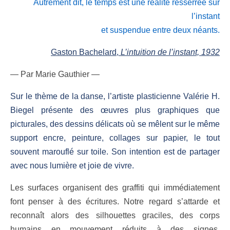
Autrement dit, le temps est une réalité resserrée sur
l’instant
et suspendue entre deux néants.
Gaston Bachelard,
L’intuition de l’instant, 1932
— Par Marie Gauthier —
Sur le thème de la danse, l’artiste plasticienne
Valérie H.
Biegel
présente des œuvres plus graphiques que
picturales, d
es
dessins délicats où se mêlent sur le même
support encre, peinture, collages sur papier, le tout
souvent marouflé sur toile. Son intention est de partager
avec nous lumière et joie de vivre.
Les surfaces organisent des graffiti qui immédiatement
font penser à des écritures. Notre regard s’attarde et
reconnaît alors des silhouettes graciles, des corps
humains en mouvement réduits à des signes,