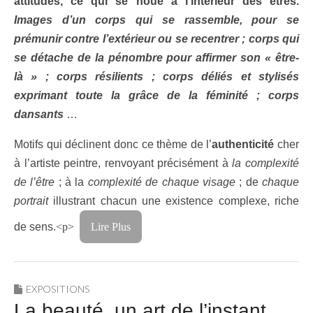
attitudes, ce qui se noue à l’intérieur des êtres.
Images d’un corps qui se rassemble, pour se
prémunir contre l’extérieur ou se recentrer ; corps qui
se détache de la pénombre pour affirmer son
« être-
là »
; corps résilients ; corps déliés et stylisés
exprimant toute la grâce de la féminité ; corps
dansants
…
Motifs qui déclinent donc ce thème de l’
authenticité
cher
à l’artiste peintre, renvoyant précisément à
la complexité
de l’être
; à la
complexité de chaque visage
; de
chaque
portrait
illustrant chacun une existence complexe, riche
de sens.
<p>
Lire Plus
EXPOSITIONS
La beauté, un art de l’instant