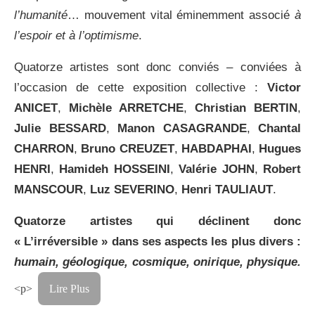
l’humanité
… mouvement vital éminemment associé
à
l’espoir et à l’optimisme
.
Quatorze artistes sont donc conviés – conviées à
l’occasion de cette exposition collective :
Victor
ANICET
,
Michèle ARRETCHE
,
Christian BERTIN
,
Julie BESSARD
,
Manon CASAGRANDE
,
Chantal
CHARRON
,
Bruno CREUZET
,
HABDAPHAI
,
Hugues
HENRI
,
Hamideh HOSSEINI
,
Valérie JOHN
,
Robert
MANSCOUR
,
Luz SEVERINO
,
Henri TAULIAUT
.
Quatorze artistes qui déclinent donc
« L’irréversible » dans ses aspects les plus divers :
humain, géologique, cosmique, onirique, physique.
<p>
Lire Plus