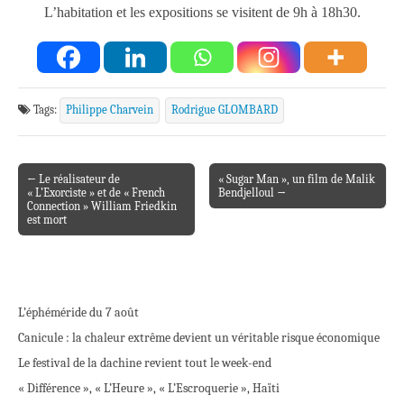
L’habitation et les expositions se visitent de 9h à 18h30.
Tags:
Philippe Charvein
Rodrigue GLOMBARD
← Le réalisateur de
« Sugar Man », un film de Malik
Post navigation
« L’Exorciste » et de « French
Bendjelloul →
Connection » William Friedkin
est mort
L’éphéméride du 7 août
Canicule : la chaleur extrême devient un véritable risque économique
Le festival de la dachine revient tout le week-end
« Différence », « L’Heure », « L’Escroquerie », Haïti