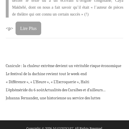
défiler le texte dû à un écrivain d’origine congolaise, Caya
Makhélé, dont on nous a fait savoir qu’il était « l’auteur de pièces
de théâtre qui ont connu un certain succès » (!)
<p>
Lire Plus
Canicule : la chaleur extrême devient un véritable risque économique
Le festival de la dachine revient tout le week-end
« Différence », « L’Heure », « L’Escroquerie », Haïti
L’éphéméride du 6 août
Actualités des Caraïbes et d’ailleurs…
Johanna Fernandez, une historienne au service des luttes
Copyright © 2026
MADININ'ART
. All Rights Reserved.