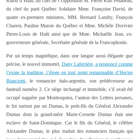
Raton d’Haïti, du chef de l’Opposition M. Pierre Karl Péladeau,
du chef du parti Québec Solidaire Mme. Françoise David, de
quatre ex-premiers ministres, MM. Bernard Landry, François
Charest, Pauline Marois du Québec et Mme. Michèle Duvivier
Pierre-Louis de Haïti ainsi que de Mme. Michaëlle Jean, ex-
gouverneure générale, Secrétaire générale de la Francophonie.
Par un temps magnifique, dans une langue aussi élégante que
précise, le nouvel immortel,
Dany Laferrière, a prononcé comme
l’exige la tradition, l’éloge en tout point remarquable d’Hector
Bianciotti
, le romancier italo-argentin, son prédécesseur au
fauteuil numéro 2. Ce siège inchangé et immobile, s’il avait été
occupé naguère par Montesquieu, l’auteur des Lettres persanes,
le fut surtout par un Dumas, le petit-fils du Général Alexandre
Dumas dont la grand-mère Marie-Cessette Dumas était une
esclave de Saint-Domingue. Car le fils du Général, le célèbre
Alexandre Dumas, le plus traduit des romanciers français qui