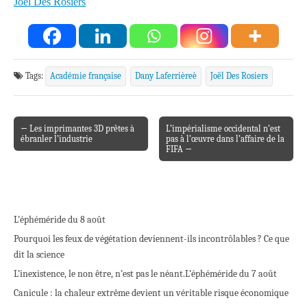
Joël Des Rosiers
Tags:
Académie française
Dany Laferrièreè
Joël Des Rosiers
← Les imprimantes 3D prêtes à
L’impérialisme occidental n’est
Post navigation
ébranler l’industrie
pas à l’œuvre dans l’affaire de la
FIFA →
L’éphéméride du 8 août
Pourquoi les feux de végétation deviennent-ils incontrôlables ? Ce que
dit la science
L’inexistence, le non être, n’est pas le néant.
L’éphéméride du 7 août
Canicule : la chaleur extrême devient un véritable risque économique