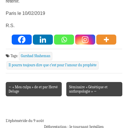
retenir.
Paris le 10/02/2019
R.S.
Tags:
Gurshad Shaheman
Il pourra toujours dire que c’est pour l’amour du prophète
← « Mea culpa » de et par Hervé
Séminaire « Génétique et
Post navigation
Deluge
anthropologie » →
L’éphéméride du 9 août
Déforestation : le tournant brésilien