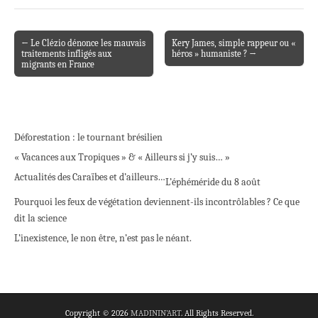
← Le Clézio dénonce les mauvais
Kery James, simple rappeur ou «
Post navigation
traitements infligés aux
héros » humaniste ? →
migrants en France
Déforestation : le tournant brésilien
« Vacances aux Tropiques » & « Ailleurs si j’y suis… »
Actualités des Caraïbes et d’ailleurs…
L’éphéméride du 8 août
Pourquoi les feux de végétation deviennent-ils incontrôlables ? Ce que
dit la science
L’inexistence, le non être, n’est pas le néant.
Copyright © 2026
MADININ'ART
. All Rights Reserved.