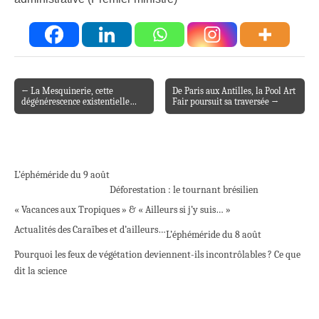
← La Mesquinerie, cette
De Paris aux Antilles, la Pool Art
Post navigation
dégénérescence existentielle…
Fair poursuit sa traversée →
L’éphéméride du 9 août
Déforestation : le tournant brésilien
« Vacances aux Tropiques » & « Ailleurs si j’y suis… »
Actualités des Caraïbes et d’ailleurs…
L’éphéméride du 8 août
Pourquoi les feux de végétation deviennent-ils incontrôlables ? Ce que
dit la science