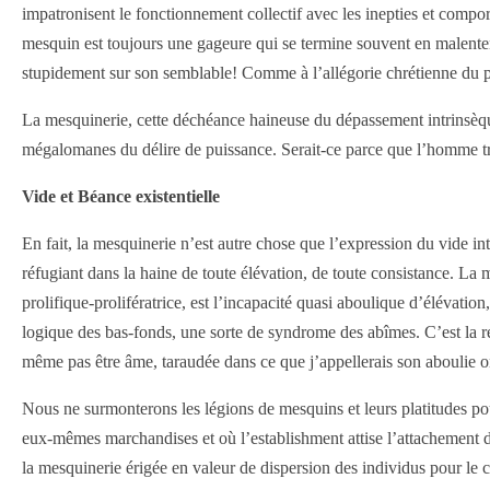
impatronisent le fonctionnement collectif avec les inepties et comp
mesquin est toujours une gageure qui se termine souvent en malentend
stupidement sur son semblable! Comme à l’allégorie chrétienne du p
La mesquinerie, cette déchéance haineuse du dépassement intrinsèque,
mégalomanes du délire de puissance. Serait-ce parce que l’homme trist
Vide et Béance existentielle
En fait, la mesquinerie n’est autre chose que l’expression du vide inté
réfugiant dans la haine de toute élévation, de toute consistance. La 
prolifique-prolifératrice, est l’incapacité quasi aboulique d’élévation
logique des bas-fonds, une sorte de syndrome des abîmes. C’est la 
même pas être âme, taraudée dans ce que j’appellerais son aboulie 
Nous ne surmonterons les légions de mesquins et leurs platitudes pou
eux-mêmes marchandises et où l’establishment attise l’attachement des
la mesquinerie érigée en valeur de dispersion des individus pour le 