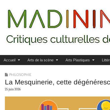
Main menu
Skip to content
MADININ'ART
Accueil
Arts de la scène
Arts Plastiques
Litté
PHILOSOPHIE
La Mesquinerie, cette dégénéresc
25 juin 2026