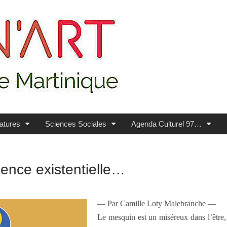
ratures
Sciences Sociales
Agenda Culturel 97…
ence existentielle…
— Par Camille Loty Malebranche —
Le mesquin est un miséreux dans l’être, 