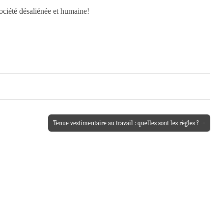
société désaliénée et humaine!
Tenue vestimentaire au travail : quelles sont les règles ? →