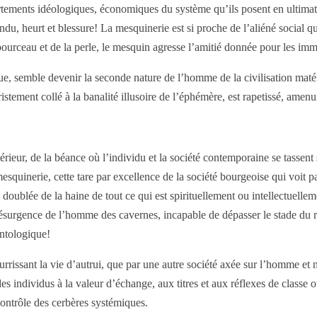
ortements idéologiques, économiques du système qu’ils posent en ultimat
u, heurt et blessure! La mesquinerie est si proche de l’aliéné social qu
ourceau et de la perle, le mesquin agresse l’amitié donnée pour les im
 semble devenir la seconde nature de l’homme de la civilisation matéria
ement collé à la banalité illusoire de l’éphémère, est rapetissé, amenui
rieur, de la béance où l’individu et la société contemporaine se tassent si
mesquinerie, cette tare par excellence de la société bourgeoise qui voit 
, doublée de la haine de tout ce qui est spirituellement ou intellectuelleme
résurgence de l’homme des cavernes, incapable de dépasser le stade du r
ontologique!
rrissant la vie d’autrui, que par une autre société axée sur l’homme et 
 individus à la valeur d’échange, aux titres et aux réflexes de classe ou
contrôle des cerbères systémiques.