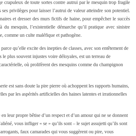
age crapuleux de toute sortes contre autrui par le mesquin trop fragile
 ses privilèges pour laisser l’autrui de valeur atteindre son potentiel.
ires et dresser des murs fictifs de haine, pour empêcher le succès
ilà du mesquin, l’existentielle démarche qu’il pratique avec sinistre
e, comme un culte maléfique et pathogène.
arce qu’elle excite des inepties de classes, avec son entêtement de
le plus souvent injustes voire déloyales, est un terreau de
 caractérielle, où prolifèrent des mesquins comme du champignon
nerie est sans doute la pire pierre où achoppent les rapports humains,
les par les aspérités artificielles des haines latentes et irrationnelles
le en leur propre bêtise d’un respect et d’un amour qui ne se donnent
né, vous infliger « se » qu’ils sont – le sujet assujetti qu’ils sont
 arrogants, faux camarades qui vous suggèrent ou pire, vous