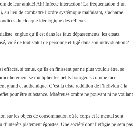
um de leur amitié! Ah! Infecte interaction! La fréquentation d’un
i, au lieu de combattre l’ordre systémique malfaisant, s’acharne
mondices du cloaque idéologique des réflexes.
liste, englué qu’il est dans les faux dépassements, les ersatz
sé, vidé de tout statut de personne et figé dans son individuation!?
 effacés, si ténus, qu’ils en finissent par ne plus vouloir être, se
particulièrement se multiplier les petits-bourgeois comme race
nt grand et authentique. C’est la triste reddition de l’individu à la
eflet pour être substance. Miséreuse ombre ne pouvant ni ne voulant
non sur les objets de consommation où le corps et le mental sont
 d’intérêts platement égoïstes. Une société dont l’effigie ne sera pas