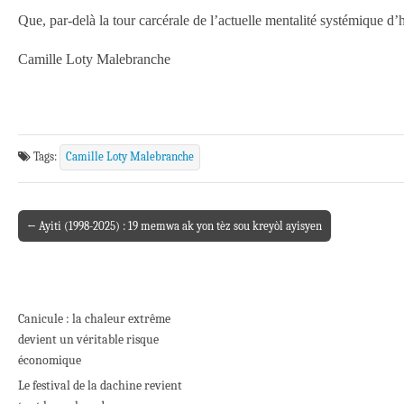
Que, par-delà la tour carcérale de l’actuelle mentalité systémique d’
Camille Loty Malebranche
Tags:
Camille Loty Malebranche
← Ayiti (1998-2025) : 19 memwa ak yon tèz sou kreyòl ayisyen
Post navigation
Canicule : la chaleur extrême
devient un véritable risque
économique
Le festival de la dachine revient