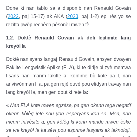
Done ki nan tablo sa a disponib nan Renauld Govain
(
2022
, paj 15-17) ak AKA (
2023
, paj 1-2) epi rès yo se
rezilta pwòp rechèch pèsonèl mwen fè.
1.2. Doktè Renauld Govain ak defi lejitimite lang
kreyòl la
Doktè nan syans langaj Renauld Govain, ansyen dwayen
Fakilte Lengwistik Aplike (FLA), ki te dirije plizyè memwa
lisans nan manm fakilte a, konfime bò kote pa l, nan
anviwònman li a, pa gen rejè ouvè pou etidyan travay nan
lang kreyòl la, men gen dout ki rete la:
«
Nan FLA kote mwen egzèse, pa gen okenn rega negatif
okenn kòlèg jete sou yon esperyans kon sa. Men, nan
menm inivèsite a, gen kòlèg ki konn mande mwen èske
se vre kreyòl la ka sèvi pou esprime lasyans ak teknoloji.