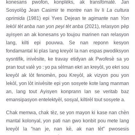
konesans pwofon, konplèks, ak transfòmatè. Jan
Sosyològ Jean Casimir te montre nan liv li
La cultura
oprimida
(1981) epi Yves Dejean te agimante nan
Yon
lekòl tèt anba nan yon peyi tèt anba
(2021), relasyon pèp
ayisyen an ak konesans yo toujou marinen nan relasyon
lang, kilti epi pouvwa. Se nan reponn kesyon
fondamantal ki plas lang kreyòl la nan espas pwodiksyon
sysntifik, inivèsite, ke travay etidyan ak Pwofesè sa yo
pran tout valè yo : yo pa sèlman ekri an kreyòl, yo ekri sou
kreyòl ak lòt fenomèn, pou Kreyòl, ak vizyon pou yon
lekòl, yon lòt inivèsite epi yon sosyete kote lang manman
an, lang tout Ayisyen konprann lan se veritab baz
emansipasyon entelektyèl, sosyal, kiltirèl tout sosyete a.
Chak memwa, chak tèz, se yon mayon ki kase nan chèn
mantal kolonyal, yon pati nan gwo konbit pou mete lang
kreyòl la “nan je, nan kè, ak nan tèt” pwosesis