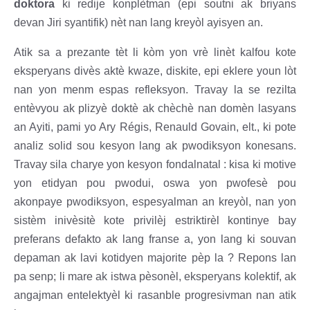
doktora
ki redije konplètman (epi soutni ak briyans
devan Jiri syantifik) nèt nan lang kreyòl ayisyen an.
Atik sa a prezante tèt li kòm yon vrè linèt kalfou kote
eksperyans divès aktè kwaze, diskite, epi eklere youn lòt
nan yon menm espas refleksyon. Travay la se rezilta
entèvyou ak plizyè doktè ak chèchè nan domèn lasyans
an Ayiti, pami yo Ary Régis, Renauld Govain, elt., ki pote
analiz solid sou kesyon lang ak pwodiksyon konesans.
Travay sila charye yon kesyon fondalnatal : kisa ki motive
yon etidyan pou pwodui, oswa yon pwofesè pou
akonpaye pwodiksyon, espesyalman an kreyòl, nan yon
sistèm inivèsitè kote privilèj estriktirèl kontinye bay
preferans defakto ak lang franse a, yon lang ki souvan
depaman ak lavi kotidyen majorite pèp la ? Repons lan
pa senp; li mare ak istwa pèsonèl, eksperyans kolektif, ak
angajman entelektyèl ki rasanble progresivman nan atik