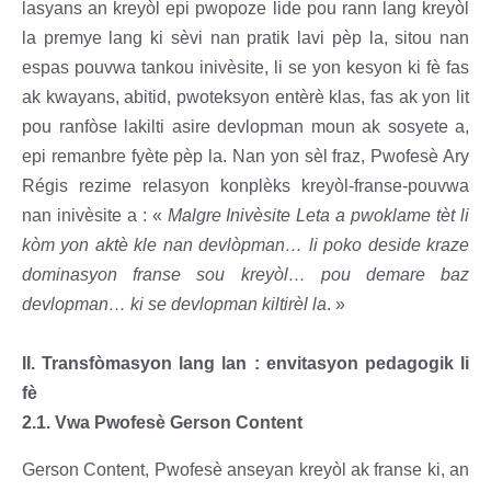
lasyans an kreyòl epi pwopoze lide pou rann lang kreyòl
la premye lang ki sèvi nan pratik lavi pèp la, sitou nan
espas pouvwa tankou inivèsite, li se yon kesyon ki fè fas
ak kwayans, abitid, pwoteksyon entèrè klas, fas ak yon lit
pou ranfòse lakilti asire devlopman moun ak sosyete a,
epi remanbre fyète pèp la. Nan yon sèl fraz, Pwofesè Ary
Régis rezime relasyon konplèks kreyòl-franse-pouvwa
nan inivèsite a : «
Malgre Inivèsite Leta a pwoklame tèt li
kòm yon aktè kle nan devlòpman… li poko deside kraze
dominasyon franse sou kreyòl… pou demare baz
devlopman… ki se devlopman kiltirèl la
. »
II. Transfòmasyon lang lan : envitasyon pedagogik li
fè
2.1. Vwa Pwofesè Gerson Content
Gerson Content, Pwofesè anseyan kreyòl ak franse ki, an