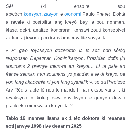
Sèl
(ki enspire sou
apwòch
konsyantizasyon
e
otonomi
Paulo Freire). Doktè
a revele ki posibilite lang kreyòl bay la pou nonmen,
klase, dekri, analize, konprann, konstwi zouti konseptyèl
ak kadraj teyorik pou transfòme reyalite sosyal la.
«
Pi gwo reyaksyon defavorab la te soti nan kòlèg
responsab Depatman Kominikasyon, Prezidan dofis jiri
soutnans 2 premye memwa an kreyòl… Li te pale an
franse sèlman nan soutnans yo pandan li te di kreyòl pa
yon lang akademik ni yon lang syantifik
», se sa Pwofesè
Ary Régis raple lè nou te mande l, nan eksperyans li, ki
reyaksyon lòt kolèg oswa enstitisyon te genyen devan
pratik ekri memwa an kreyòl la ?
Tablo 19 memwa lisans ak 1 tèz doktora ki resanse
soti janvye 1998 rive desanm 2025