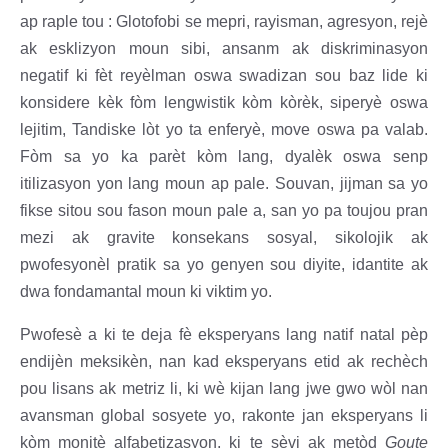
ap raple tou : Glotofobi se mepri, rayisman, agresyon, rejè
ak esklizyon moun sibi, ansanm ak diskriminasyon
negatif ki fèt reyèlman oswa swadizan sou baz lide ki
konsidere kèk fòm lengwistik kòm kòrèk, siperyè oswa
lejitim, Tandiske lòt yo ta enferyè, move oswa pa valab.
Fòm sa yo ka parèt kòm lang, dyalèk oswa senp
itilizasyon yon lang moun ap pale. Souvan, jijman sa yo
fikse sitou sou fason moun pale a, san yo pa toujou pran
mezi ak gravite konsekans sosyal, sikolojik ak
pwofesyonèl pratik sa yo genyen sou diyite, idantite ak
dwa fondamantal moun ki viktim yo.
Pwofesè a ki te deja fè eksperyans lang natif natal pèp
endijèn meksikèn, nan kad eksperyans etid ak rechèch
pou lisans ak metriz li, ki wè kijan lang jwe gwo wòl nan
avansman global sosyete yo, rakonte jan eksperyans li
kòm monitè alfabetizasyon, ki te sèvi ak metòd
Goute