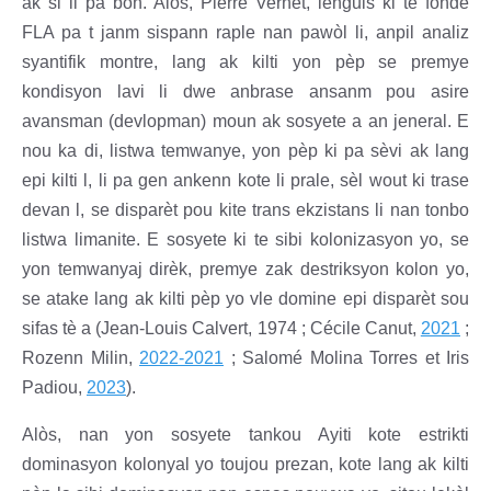
ak si li pa bon. Alòs, Pierre Vernet, lenguis ki te fonde
FLA pa t janm sispann raple nan pawòl li, anpil analiz
syantifik montre, lang ak kilti yon pèp se premye
kondisyon lavi li dwe anbrase ansanm pou asire
avansman (devlopman) moun ak sosyete a an jeneral. E
nou ka di, listwa temwanye, yon pèp ki pa sèvi ak lang
epi kilti l, li pa gen ankenn kote li prale, sèl wout ki trase
devan l, se disparèt pou kite trans ekzistans li nan tonbo
listwa limanite. E sosyete ki te sibi kolonizasyon yo, se
yon temwanyaj dirèk, premye zak destriksyon kolon yo,
se atake lang ak kilti pèp yo vle domine epi disparèt sou
sifas tè a (Jean-Louis Calvert, 1974 ; Cécile Canut,
2021
;
Rozenn Milin,
2022-2021
; Salomé Molina Torres et Iris
Padiou,
2023
).
Alòs, nan yon sosyete tankou Ayiti kote estrikti
dominasyon kolonyal yo toujou prezan, kote lang ak kilti