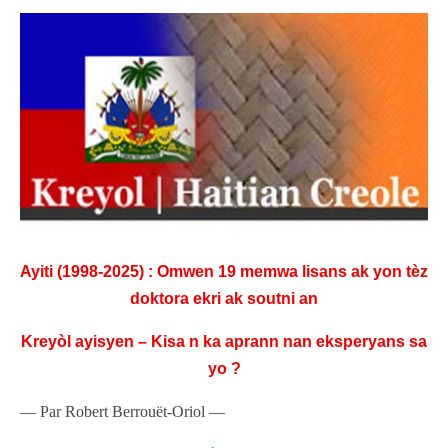
Ayiti (1998-2025) : Omwen 19 memwa lisans ak yon tèz
doktora ekri ak soutni an
Kreyòl ayisyen – Kisa n ka aprann nan eksperyans sa
yo ?
— Par Robert Berrouët-Oriol —