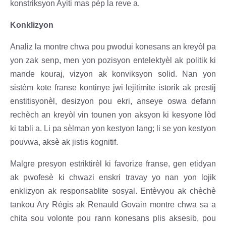
konstriksyon Ayiti mas pèp la reve a.
Konklizyon
Analiz la montre chwa pou pwodui konesans an kreyòl pa
yon zak senp, men yon pozisyon entelektyèl ak politik ki
mande kouraj, vizyon ak konviksyon solid. Nan yon
sistèm kote franse kontinye jwi lejitimite istorik ak prestij
enstitisyonèl, desizyon pou ekri, anseye oswa defann
rechèch an kreyòl vin tounen yon aksyon ki kesyone lòd
ki tabli a. Li pa sèlman yon kestyon lang; li se yon kestyon
pouvwa, aksè ak jistis kognitif.
Malgre presyon estriktirèl ki favorize franse, gen etidyan
ak pwofesè ki chwazi enskri travay yo nan yon lojik
enklizyon ak responsablite sosyal. Entèvyou ak chèchè
tankou Ary Régis ak Renauld Govain montre chwa sa a
chita sou volonte pou rann konesans plis aksesib, pou