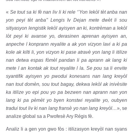
«
Se tout sa ki fè nan liv li ki rele ‘’Yon lekòl tèt anba nan
yon peyi tèt anba’’ Lengis Iv Dejan mete dwèt li sou
sitiyasyon lengistik lekòl ayisyen an ki, kontrèman a lekòl
lòt peyi ki avanse yo, derasinen aprenan ayisyen an,
anpeche l konprann reyalite a ak yon vizyon lavi a ki pa
kole ak kilti li, yon vizyon ki pase atravè yon lang li itilize
nan detwa espas fòmèl pandan li pa aprann ak lang ki
mete l an kontak ak tout reyalite l la. Se pou sa li envite
syantifik ayisyen yo pwodui konesans nan lang kreyòl
nan tout domèn, sou tout bagay, dekwa lekòl ak inivèsite
ka itilize yo epi pou yo pa bezwen nan aprann nan yon
lang ki pa pèmèt yo byen konstwi reyalite yo, oubyen
tradui tout liv ki nan lang fransè yo nan lang kreyòl…
», se
analize global sa a Pwofesè Ary Régis fè.
Analiz li a gen yon gwo fòs : itilizasyon kreyòl nan syans