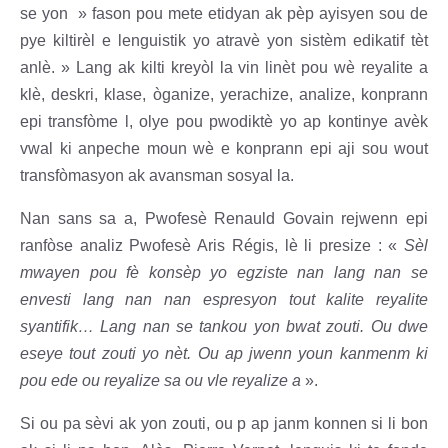
se yon » fason pou mete etidyan ak pèp ayisyen sou de
pye kiltirèl e lenguistik yo atravè yon sistèm edikatif tèt
anlè. » Lang ak kilti kreyòl la vin linèt pou wè reyalite a
klè, deskri, klase, òganize, yerachize, analize, konprann
epi transfòme l, olye pou pwodiktè yo ap kontinye avèk
vwal ki anpeche moun wè e konprann epi aji sou wout
transfòmasyon ak avansman sosyal la.
Nan sans sa a, Pwofesè Renauld Govain rejwenn epi
ranfòse analiz Pwofesè Aris Régis, lè li presize : «
Sèl
mwayen pou fè konsèp yo egziste nan lang nan se
envesti lang nan nan espresyon tout kalite reyalite
syantifik… Lang nan se tankou yon bwat zouti. Ou dwe
eseye tout zouti yo nèt. Ou ap jwenn youn kanmenm ki
pou ede ou reyalize sa ou vle reyalize a
».
Si ou pa sèvi ak yon zouti, ou p ap janm konnen si li bon