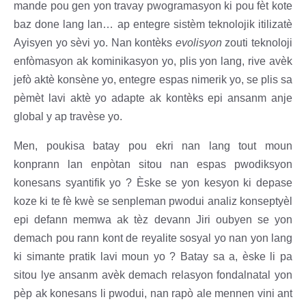
mande pou gen yon travay pwogramasyon ki pou fèt kote
baz done lang lan… ap entegre sistèm teknolojik itilizatè
Ayisyen yo sèvi yo. Nan kontèks
evolisyon
zouti teknoloji
enfòmasyon ak kominikasyon yo, plis yon lang, rive avèk
jefò aktè konsène yo, entegre espas nimerik yo, se plis sa
pèmèt lavi aktè yo adapte ak kontèks epi ansanm anje
global y ap travèse yo.
Men, poukisa batay pou ekri nan lang tout moun
konprann lan enpòtan sitou nan espas pwodiksyon
konesans syantifik yo ? Èske se yon kesyon ki depase
koze ki te fè kwè se senpleman pwodui analiz konseptyèl
epi defann memwa ak tèz devann Jiri oubyen se yon
demach pou rann kont de reyalite sosyal yo nan yon lang
ki simante pratik lavi moun yo ? Batay sa a, èske li pa
sitou lye ansanm avèk demach relasyon fondalnatal yon
pèp ak konesans li pwodui, nan rapò ale mennen vini ant