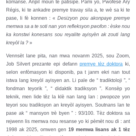
kòmanse. Anpil moun te patisipe. Pami yo, Pwofesè Ary
Régis, ki te ankadre premye travay sila a, te wè sa ki te
pase, li fè konnen : «
Desizyon pou akonpaye premye
memwa sa a te soti nan yon refleksyon pwofon : èske nou
ka konstwi konesans sou reyalite ayisyèn ak zouti lang
kreyòl la ?
»
Vennsèt lane pita, nan mwa novanm 2025, sou Zoom,
Job Silvert prezante epi defann
premye tèz doktora
ki,
selon enfòmasyon ki disponib, pa t janm ekri nan tout
istwa lang kreyòl ayisyen an. Li pale de “ tradiktoloji ”, “
fondman teyorik ”, “ didaktik tradiksyon ”. Konsèp yo
teknik, men lide tèz la klè nan lang lan : pwopoze yon
teyori sou tradiksyon an kreyòl ayisyen. Soutnans lan te
pase ak “ mansyon trè byen ” : 93/100. Tèz doktora sa
rejwenn lis memwa nou resanse yo ki pèmèt nou di : ant
1998 ak 2025, omwen gen
19 memwa lisans ak 1 tèz