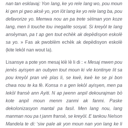
nan tan esklavaj: Yon lang, ke yo rele lang wo, pou moun
ki gen pi gwo aksè yo, yon lòt lang ke yo rele lang ba, pou
defavorize yo. Memwa nou an pa trete sèlman yon koze
lang, men li touche tou inegalite sosyal. Si kreyòl te lang
ansèyman, pa t ap gen tout echèk ak depèdisyon eskolè
sa yo.
» Fas ak pwoblèm echèk ak depèdisyon eskolè
(kite lekòl nan wout la).
Lisansye a pote yon mesaj klè lè li di : «
Mesaj mwen pou
jenès ayisyen an oubyen tout moun ki vle kontinye lit sa
pou kreyòl pran vrè plas li, se kwè, kwè ke se pi bon
chwa nou te ka fè. Konsa n a gen lekòl ayisyen, men pa
lekòl fransè ann Ayiti. N ap jwenn anpil dekourajman bò
kote anpil moun menm zanmi ak fanmi. Paske
dekolonizasyon mantal pa fasil. Men lang nou, lang
manman nou pa t janm fransè, se kreyòl. E tankou Nelson
Mandela te di: ‘siw pale ak yon moun nan yon lang ke li