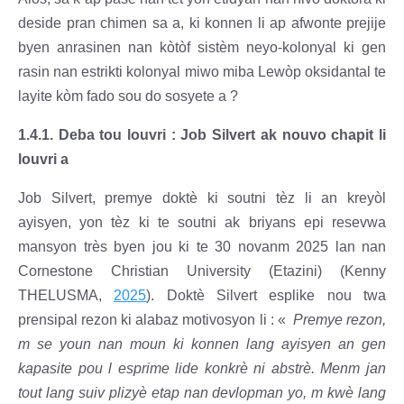
deside pran chimen sa a, ki konnen li ap afwonte prejije
byen anrasinen nan kòtòf sistèm neyo-kolonyal ki gen
rasin nan estrikti kolonyal miwo miba Lewòp oksidantal te
layite kòm fado sou do sosyete a ?
1.4.1. Deba tou louvri : Job Silvert ak nouvo chapit li
louvri a
Job Silvert, premye doktè ki soutni tèz li an kreyòl
ayisyen, yon tèz ki te soutni ak briyans epi resevwa
mansyon très byen jou ki te 30 novanm 2025 lan nan
Cornestone Christian University (Etazini) (Kenny
THELUSMA,
2025
). Doktè Silvert esplike nou twa
prensipal rezon ki alabaz motivosyon li : «
Premye rezon,
m se youn nan moun ki konnen lang ayisyen an gen
kapasite pou l esprime lide konkrè ni abstrè. Menm jan
tout lang suiv plizyè etap nan devlopman yo, m kwè lang