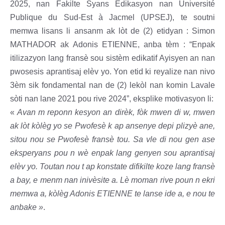
2025, nan Fakilte Syans Edikasyon nan Université
Publique du Sud-Est à Jacmel (UPSEJ), te soutni
memwa lisans li ansanm ak lòt de (2) etidyan : Simon
MATHADOR ak Adonis ETIENNE, anba tèm : “Enpak
itilizazyon lang fransè sou sistèm edikatif Ayisyen an nan
pwosesis aprantisaj elèv yo. Yon etid ki reyalize nan nivo
3èm sik fondamental nan de (2) lekòl nan komin Lavale
sòti nan lane 2021 pou rive 2024”, eksplike motivasyon li:
«
Avan m reponn kesyon an dirèk, fòk mwen di w, mwen
ak lòt kòlèg yo se Pwofesè k ap ansenye depi plizyè ane,
sitou nou se Pwofesè fransè tou. Sa vle di nou gen ase
eksperyans pou n wè enpak lang genyen sou aprantisaj
elèv yo. Toutan nou t ap konstate difikilte koze lang fransè
a bay, e menm nan inivèsite a. Lè moman rive poun n ekri
memwa a, kòlèg Adonis ETIENNE te lanse ide a, e nou te
anbake »
.