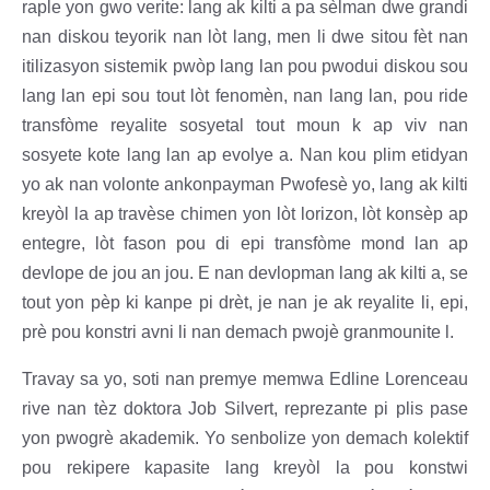
raple yon gwo verite: lang ak kilti a pa sèlman dwe grandi
nan diskou teyorik nan lòt lang, men li dwe sitou fèt nan
itilizasyon sistemik pwòp lang lan pou pwodui diskou sou
lang lan epi sou tout lòt fenomèn, nan lang lan, pou ride
transfòme reyalite sosyetal tout moun k ap viv nan
sosyete kote lang lan ap evolye a. Nan kou plim etidyan
yo ak nan volonte ankonpayman Pwofesè yo, lang ak kilti
kreyòl la ap travèse chimen yon lòt lorizon, lòt konsèp ap
entegre, lòt fason pou di epi transfòme mond lan ap
devlope de jou an jou. E nan devlopman lang ak kilti a, se
tout yon pèp ki kanpe pi drèt, je nan je ak reyalite li, epi,
prè pou konstri avni li nan demach pwojè granmounite l.
Travay sa yo, soti nan premye memwa Edline Lorenceau
rive nan tèz doktora Job Silvert, reprezante pi plis pase
yon pwogrè akademik. Yo senbolize yon demach kolektif
pou rekipere kapasite lang kreyòl la pou konstwi