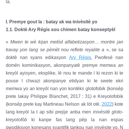
la.
I. Premye gout la : batay ak wa inivèsitè yo
1.1. Doktè Ary Régis sou chimen batay konseptyèl
«
Mwen te wè kijan metòd alfabetizasyon… montre jan
travay yon lang se pèmèt nou reflete reyalite a
», se sa
doktè nan syans edikasyon
Ary Régis
, Pwofesè nan
domèn kominikasyon, akonpanyatè premye memwa an
kreyòl ayisyen, eksplike, lè nou te mande l ki rezon ki te
pouse l chwazi akonpanye etidyan ki te swete ekri
memwa yo an kreyòl nan yon kontèks glotofobik (konsèp
prete lakay Philippe Blanchet, 2017 : 31) e Kreyolofobik
(konsèp prete kay Martineau Nelson ak lòt otè,
2022
) kote
lang kreyòl la t ap sibi prejije anba men
inivèsitè gloto-
kreyolofòb
ki kanpe fas lang pèp la nan espas
pwodiksyon konesans syantifik tankou nan inivèsite yo. N