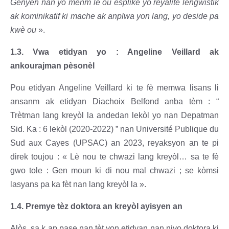
Genyen nan yo menm lè ou esplike yo reyalite lengwistik
ak kominikatif ki mache ak anplwa yon lang, yo deside pa
kwè ou
».
1.3. Vwa etidyan yo : Angeline Veillard ak
ankourajman pèsonèl
Pou etidyan Angeline Veillard ki te fè memwa lisans li
ansanm ak etidyan Diachoix Belfond anba tèm : “
Trètman lang kreyòl la andedan lekòl yo nan Depatman
Sid. Ka : 6 lekòl (2020-2022) ” nan Université Publique du
Sud aux Cayes (UPSAC) an 2023, reyaksyon an te pi
direk toujou : « Lè nou te chwazi lang kreyòl… sa te fè
gwo tole : Gen moun ki di nou mal chwazi ; se kòmsi
lasyans pa ka fèt nan lang kreyòl la ».
1.4. Premye tèz doktora an kreyòl ayisyen an
Alòs, sa k ap pase nan tèt yon etidyan nan nivo doktora ki