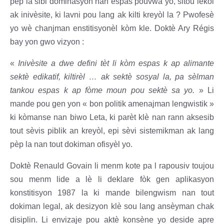
pèp la sibi dominasyon nan espas pouvwa yo, sitou lekòl
ak inivèsite, ki lavni pou lang ak kilti kreyòl la ? Pwofesè
yo wè chanjman enstitisyonèl kòm kle. Doktè Ary Régis
bay yon gwo vizyon :
«
Inivèsite a dwe defini tèt li kòm espas k ap alimante
sektè edikatif, kiltirèl … ak sektè sosyal la, pa sèlman
tankou espas k ap fòme moun pou sektè sa yo.
» Li
mande pou gen yon « bon politik amenajman lengwistik »
ki kòmanse nan biwo Leta, ki parèt klè nan rann aksesib
tout sèvis piblik an kreyòl, epi sèvi sistemikman ak lang
pèp la nan tout dokiman ofisyèl yo.
Doktè Renauld Govain li menm kote pa l rapousiv toujou
sou menm lide a lè li deklare fòk gen aplikasyon
konstitisyon 1987 la ki mande bilengwism nan tout
dokiman legal, ak desizyon klè sou lang ansèyman chak
disiplin. Li envizaje pou aktè konsène yo deside apre