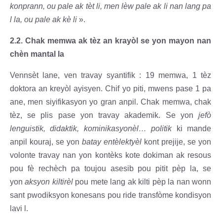
konprann, ou pale ak tèt li, men lèw pale ak li nan lang pa
l la, ou pale ak kè li
».
2.2. Chak memwa ak tèz an krayòl se yon mayon nan
chèn mantal la
Vennsèt lane, ven travay syantifik : 19 memwa, 1 tèz
doktora an kreyòl ayisyen. Chif yo piti, mwens pase 1 pa
ane, men siyifikasyon yo gran anpil. Chak memwa, chak
tèz, se plis pase yon travay akademik. Se yon
jefò
lenguistik, didaktik, kominikasyonèl… politik
ki mande
anpil kouraj, se yon
batay entèlektyèl
kont prejije, se yon
volonte travay nan yon kontèks kote dokiman ak resous
pou fè rechèch pa toujou asesib pou pitit pèp la, se
yon
aksyon kiltirèl
pou mete lang ak kilti pèp la nan wonn
sant pwodiksyon konesans pou ride transfòme kondisyon
lavi l.