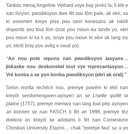
Tankou mesaj Angeline Veillard voye bay jenès la, li klè e
san ilizyon, pwodiksyon dwe fèt sou fòm pale, ak ekri, sa
ki asiremen kreye plas pou rann konesans ak lakilti
disponib sou tout fòm (oral pou moun ka tande yo, ekri
pou moun ki ka li yo, sinye pou moun ki sèvi ak lang siy
yo, ekriti bray pou avèg e soud yo):
“
An nou pote repons nan pwodiksyon lasyans…
jiskaske nou deskonstwi tout vye reprezantasyon…
Vrè konba a se yon konba pwodiksyon (ekri ak oral).”
Selon rezilta rechèch nou, premye powèm ki ekri nan
kreyòl sendomengwen-ayisyen an se
Lisette quitté la
plaine
(1757), premye memwa nan lang tout pèp ayisyen
an konnen se nan FASCH li fèt an 1998, premye tèz
doktora an kreyòl se adistans li fèt nan Cornestone
Christian University Etazini… chak “premye fwa” sa a yo