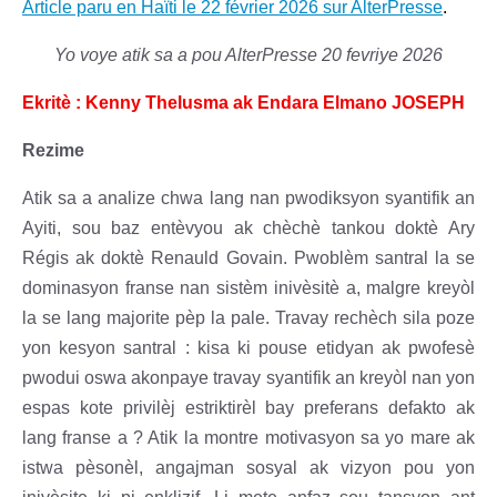
Article paru en Haïti le 22 février 2026 sur AlterPresse
.
Yo voye atik sa a pou AlterPresse 20 fevriye 2026
Ekritè : Kenny Thelusma ak Endara Elmano JOSEPH
Rezime
Atik sa a analize chwa lang nan pwodiksyon syantifik an
Ayiti, sou baz entèvyou ak chèchè tankou doktè Ary
Régis ak doktè Renauld Govain. Pwoblèm santral la se
dominasyon franse nan sistèm inivèsitè a, malgre kreyòl
la se lang majorite pèp la pale. Travay rechèch sila poze
yon kesyon santral : kisa ki pouse etidyan ak pwofesè
pwodui oswa akonpaye travay syantifik an kreyòl nan yon
espas kote privilèj estriktirèl bay preferans defakto ak
lang franse a ? Atik la montre motivasyon sa yo mare ak
istwa pèsonèl, angajman sosyal ak vizyon pou yon