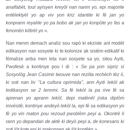
analfabèt, tout ayisyen kreyòl nan nanm yo, epi majorite
entèlektyèl yo ap viv yon kriz idantite ki fè jan yo
konprann reyalite yo pa bobo ak jan yo konpòte yo fas a
fenomèn kiltirèl yo
».
Nan menm demach analiz sou rapò ki ekziste ant modèl
edikasyon nan sosyete ki te kolonize ak sistèm edikatif ki
fòmalize anba men leta nan sosyete sa yo, sitou Ayiti,
Pwofesè a kontinye pou l di : «
Se pa yon sipriz si
Sosyològ Jean Casimir twouve nan rezilta rechèch tèz li,
ki soti nan liv ‘’La cultura oprimida’’, ann Ayiti lekòl ak
ledikasyon se 2 lennmi. Sa fè lekòl la pa rive fè sa
aprenan yo aprann lekòl, depi matènèl jiska diplòm
inivèsitè, kontinye andeyò lekòl la, epi fè sa edikasyon yo
fè yo vin maton pou rezoud pwoblèm peyi a. Okontrè li
rann yo depandan de aktè ki deyò peyi a, de konesans ki
soti lòt kote epi ki makonnen ak lòt kontèks
».