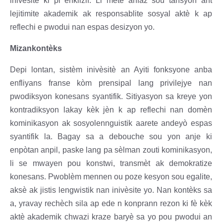
inivèsite ki pi enklizif. Li mete anfaz sou tansyon ant
lejitimite akademik ak responsablite sosyal aktè k ap
reflechi e pwodui nan espas desizyon yo.
Mizankontèks
Depi lontan, sistèm inivèsitè an Ayiti fonksyone anba
enfliyans franse kòm prensipal lang privilejye nan
pwodiksyon konesans syantifik. Sitiyasyon sa kreye yon
kontradiksyon lakay kèk jèn k ap reflechi nan domèn
kominikasyon ak sosyolennguistik aarete andeyò espas
syantifik la. Bagay sa a debouche sou yon anje ki
enpòtan anpil, paske lang pa sèlman zouti kominikasyon,
li se mwayen pou konstwi, transmèt ak demokratize
konesans. Pwoblèm mennen ou poze kesyon sou egalite,
aksè ak jistis lengwistik nan inivèsite yo. Nan kontèks sa
a, yravay rechèch sila ap ede n konprann rezon ki fè kèk
aktè akademik chwazi kraze baryè sa yo pou pwodui an