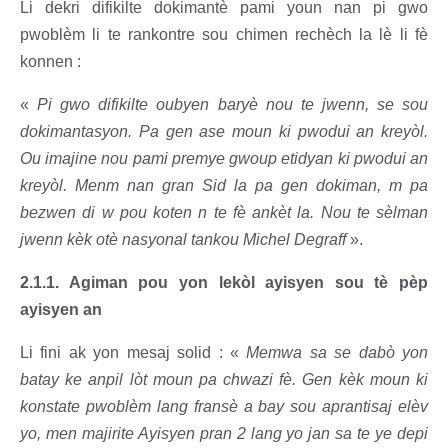
Li dekri difikilte dokimantè pami youn nan pi gwo
pwoblèm li te rankontre sou chimen rechèch la lè li fè
konnen :
«
Pi gwo difikilte oubyen baryè nou te jwenn, se sou
dokimantasyon. Pa gen ase moun ki pwodui an kreyòl.
Ou imajine nou pami premye gwoup etidyan ki pwodui an
kreyòl. Menm nan gran Sid la pa gen dokiman, m pa
bezwen di w pou koten n te fè ankèt la. Nou te sèlman
jwenn kèk otè nasyonal tankou Michel Degraff
».
2.1.1. Agiman pou yon lekòl ayisyen sou tè pèp
ayisyen an
Li fini ak yon mesaj solid : «
Memwa sa se dabò yon
batay ke anpil lòt moun pa chwazi fè. Gen kèk moun ki
konstate pwoblèm lang fransè a bay sou aprantisaj elèv
yo, men majirite Ayisyen pran 2 lang yo jan sa te ye depi