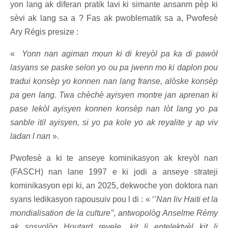
yon lang ak diferan pratik lavi ki simante ansanm pèp ki
sèvi ak lang sa a ? Fas ak pwoblematik sa a, Pwofesè
Ary Régis presize :
«
Yonn nan agiman moun ki di kreyòl pa ka di pawòl
lasyans se paske selon yo ou pa jwenn mo ki daplon pou
tradui konsèp yo konnen nan lang franse, alòske konsèp
pa gen lang. Twa chèchè ayisyen montre jan aprenan ki
pase lekòl ayisyen konnen konsèp nan lòt lang yo pa
sanble itil ayisyen, si yo pa kole yo ak reyalite y ap viv
ladan l nan
».
Pwofesè a ki te anseye kominikasyon ak kreyòl nan
(FASCH) nan lane 1997 e ki jodi a anseye strateji
kominikasyon epi ki, an 2025, dekwoche yon doktora nan
syans ledikasyon rapousuiv pou l di : « ‘’
Nan liv Haiti et la
mondialisation de la culture’’, antwopològ Anselme Rémy
ak sosyològ Houtard revele, kit li entelektyèl kit li