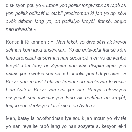
diskisyon pou yo «
Etabli yon politik lengwistik an rapò ak
yon politik edikatif ki etabli presizeman ki jan yo ap sèvi
avèk diferan lang yo, an patikilye kreyòl, fransè, anglè
nan inivèsite
».
Konsa li fè konnen : «
Nan lekòl, yo dwe sèvi ak kreyòl
sèlman kòm lang ansèyman. Yo ap entwodui fransè kòm
lang prensipal ansèyman nan segondè men yo ap kenbe
kreyòl kòm lang ansèyman pou kèk disiplin apre yon
refleksyon pwofon sou sa. » Li konkli pou l di yo dwe : «
Kreye yon jounal Leta an kreyòl sou direksyon Inivèsite
Leta Ayiti a. Kreye yon emisyon nan Radyo Televizyon
nasyonal sou pwomosyon lang ak rechèch an kreyòl,
toujou sou direksyon Inivèsite Leta Ayiti a
».
Men, batay la pwofondman lye sou kijan moun yo viv tèt
yo nan reyalite rapò lang yo nan sosyete a, kesyon ekri