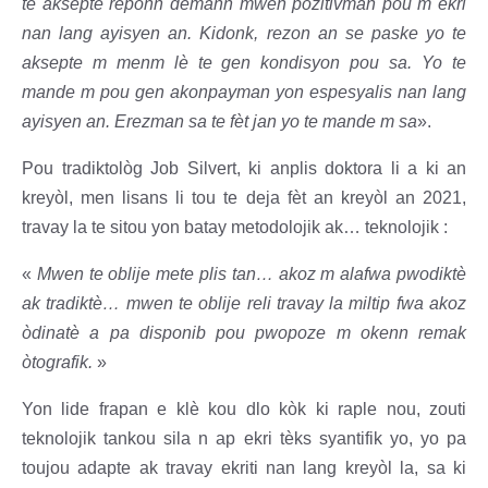
te aksepte reponn demann mwen pozitivman pou m ekri
nan lang ayisyen an. Kidonk, rezon an se paske yo te
aksepte m menm lè te gen kondisyon pou sa. Yo te
mande m pou gen akonpayman yon espesyalis nan lang
ayisyen an. Erezman sa te fèt jan yo te mande m sa
».
Pou tradiktològ Job Silvert, ki anplis doktora li a ki an
kreyòl, men lisans li tou te deja fèt an kreyòl an 2021,
travay la te sitou yon batay metodolojik ak… teknolojik :
«
Mwen te oblije mete plis tan… akoz m alafwa pwodiktè
ak tradiktè… mwen te oblije reli travay la miltip fwa akoz
òdinatè a pa disponib pou pwopoze m okenn remak
òtografik.
»
Yon lide frapan e klè kou dlo kòk ki raple nou, zouti
teknolojik tankou sila n ap ekri tèks syantifik yo, yo pa
toujou adapte ak travay ekriti nan lang kreyòl la, sa ki