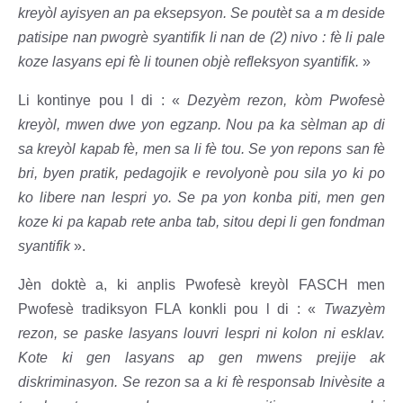
kreyòl ayisyen an pa eksepsyon. Se poutèt sa a m deside
patisipe nan pwogrè syantifik li nan de (2) nivo : fè li pale
koze lasyans epi fè li tounen objè refleksyon syantifik.
»
Li kontinye pou l di : «
Dezyèm rezon, kòm Pwofesè
kreyòl, mwen dwe yon egzanp. Nou pa ka sèlman ap di
sa kreyòl kapab fè, men sa li fè tou. Se yon repons san fè
bri, byen pratik, pedagojik e revolyonè pou sila yo ki po
ko libere nan lespri yo. Se pa yon konba piti, men gen
koze ki pa kapab rete anba tab, sitou depi li gen fondman
syantifik
».
Jèn doktè a, ki anplis Pwofesè kreyòl FASCH men
Pwofesè tradiksyon FLA konkli pou l di : «
Twazyèm
rezon, se paske lasyans louvri lespri ni kolon ni esklav.
Kote ki gen lasyans ap gen mwens prejije ak
diskriminasyon. Se rezon sa a ki fè responsab Inivèsite a