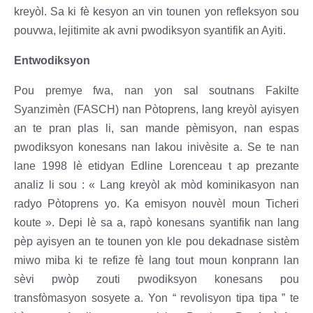
kreyòl. Sa ki fè kesyon an vin tounen yon refleksyon sou
pouvwa, lejitimite ak avni pwodiksyon syantifik an Ayiti.
Entwodiksyon
Pou premye fwa, nan yon sal soutnans Fakilte
Syanzimèn (FASCH) nan Pòtoprens, lang kreyòl ayisyen
an te pran plas li, san mande pèmisyon, nan espas
pwodiksyon konesans nan lakou inivèsite a. Se te nan
lane 1998 lè etidyan Edline Lorenceau t ap prezante
analiz li sou : « Lang kreyòl ak mòd kominikasyon nan
radyo Pòtoprens yo. Ka emisyon nouvèl moun Ticheri
koute ». Depi lè sa a, rapò konesans syantifik nan lang
pèp ayisyen an te tounen yon kle pou dekadnase sistèm
miwo miba ki te refize fè lang tout moun konprann lan
sèvi pwòp zouti pwodiksyon konesans pou
transfòmasyon sosyete a. Yon “ revolisyon tipa tipa ” te