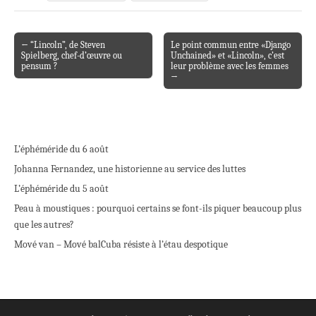
← “Lincoln”, de Steven
Le point commun entre «Django
Post navigation
Spielberg, chef-d’œuvre ou
Unchained» et «Lincoln», c’est
pensum ?
leur problème avec les femmes
→
L’éphéméride du 6 août
Johanna Fernandez, une historienne au service des luttes
L’éphéméride du 5 août
Peau à moustiques : pourquoi certains se font-ils piquer beaucoup plus
que les autres?
Mové van – Mové bal
Cuba résiste à l’étau despotique