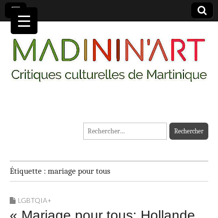
MADININ'ART
Rechercher :
Étiquette :
mariage pour tous
LGBTQIA+
« Mariage pour tous: Hollande