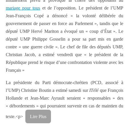
initialement prévu a provoqué la colère des opposants au
mariage pour tous
et de l’opposition. Le président de l’UMP
Jean-François Copé a dénoncé « la volonté délibérée du
gouvernement de passer en force au Parlement », tandis que le
député UMP Hervé Mariton a évoqué un « coup d’État ». Le
député UMP Philippe Gosselin a pour sa part mis en garde
contre « une guerre civile ». Le chef de file des députés UMP,
Christian Jacob, a estimé vendredi que « le président de la
République prend le risque d’une confrontation violente avec les
Français »
La présidente du Parti démocrate-chrétien (PCD, associé à
l’UMP) Christine Boutin a estimé samedi sur
ITélé
que François
Hollande et Jean-Marc Ayrault seraient « responsables » des
« débordements » qui pourraient survenir en cas de maintien du
texte.
<p>
Lire Plus