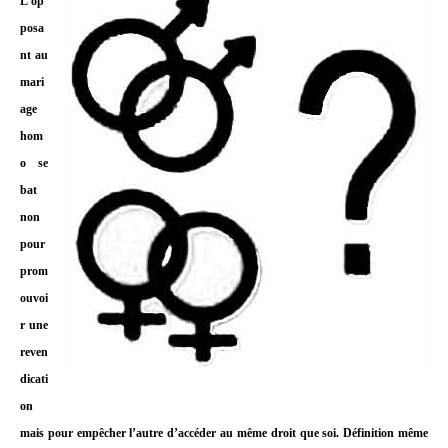
L’op
posa
nt au
mari
age
hom
o se
bat
non
pour
prom
ouvoi
r une
reven
dicati
on
mais pour empêcher l’autre d’accéder au même droit que soi. Définition même