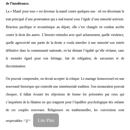
de l’intolérance.
La « Manif pour tous » est devenue la manif contre quelques-uns : tel est désormais le
trait principal d’une protestation qui a mal tourné sous l’égide d’une minorité activiste.
Réaction pacifique et œcuménique au départ, elle s’est changée en combat acerbe
contre le droit des autres. L’histoire retiendra avec quel acharnement, quelle virulence,
quelle agressivité une partie de la droite a voulu interdire à une minorité son entrée
définitive dans la communauté nationale, en lui déniant l’égalité qu’elle réclame, sans
le moindre égard pour son héritage, fait de relégation, de sarcasmes et de
discrimination.
On pouvait comprendre, on devait accepter la critique. Le mariage homosexuel est une
nouveauté historique qui contredit une immémoriale tradition. Son instauration pouvait
choquer, il fallait écouter les objections de bonne foi présentées par ceux qui
s’inquiètent de la filiation ou qui craignent pour l’équilibre psychologique des enfants
de ces couples nouveaux. Religieuses ou traditionnelles, les convictions sont
<p>
Lire Plus
respectables.