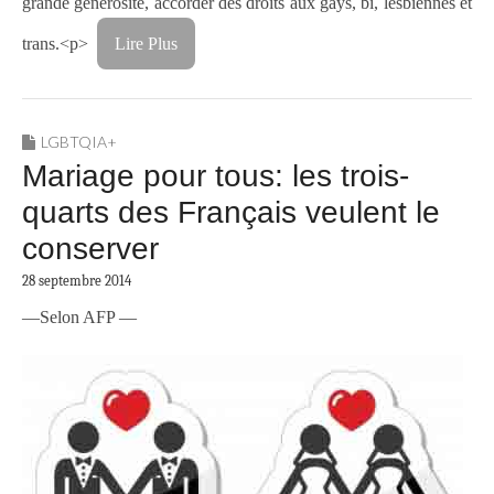
grande générosité, accorder des droits aux gays, bi, lesbiennes et
trans.<p>
Lire Plus
LGBTQIA+
Mariage pour tous: les trois-
quarts des Français veulent le
conserver
28 septembre 2014
—Selon AFP —