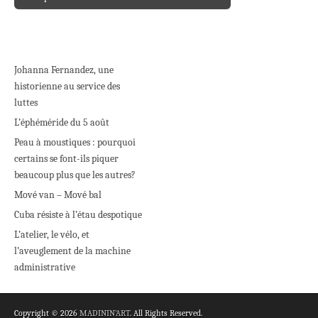
Post navigation
Johanna Fernandez, une
historienne au service des
luttes
L’éphéméride du 5 août
Peau à moustiques : pourquoi
certains se font-ils piquer
beaucoup plus que les autres?
Mové van – Mové bal
Cuba résiste à l’étau despotique
L’atelier, le vélo, et
l’aveuglement de la machine
administrative
Copyright © 2026
MADININ'ART
. All Rights Reserved.