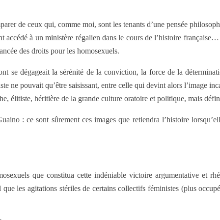
emparer de ceux qui, comme moi, sont les tenants d’une pensée philosoph
t accédé à un ministère régalien dans le cours de l’histoire française…
vancée des droits pour les homosexuels.
 se dégageait la sérénité de la conviction, la force de la détermination,
te ne pouvait qu’être saisissant, entre celle qui devint alors l’image inc
e, élitiste, héritière de la grande culture oratoire et politique, mais déf
uaino : ce sont sûrement ces images que retiendra l’histoire lorsqu’elle
osexuels que constitua cette indéniable victoire argumentative et r
que les agitations stériles de certains collectifs féministes (plus occupés