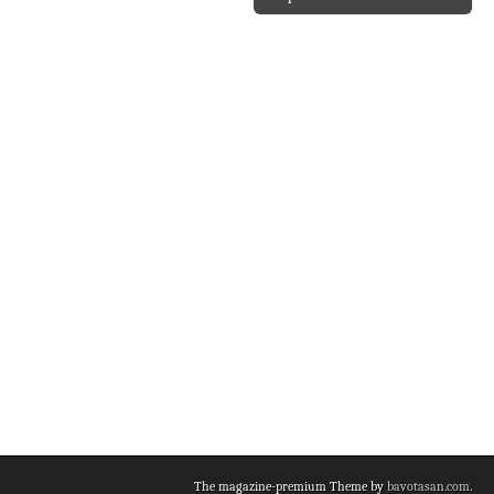
The magazine-premium Theme by
bavotasan.com
.