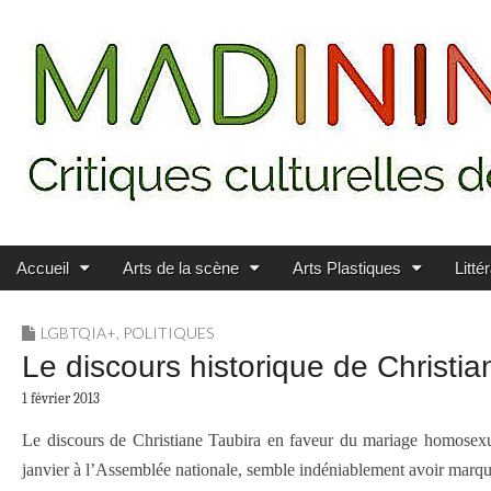
Main menu
Skip to content
MADININ'ART
Accueil
Arts de la scène
Arts Plastiques
Litté
LGBTQIA+
,
POLITIQUES
Le discours historique de Christia
1 février 2013
Le discours de Christiane Taubira en faveur du mariage homosexuel
janvier à l’Assemblée nationale, semble indéniablement avoir marq