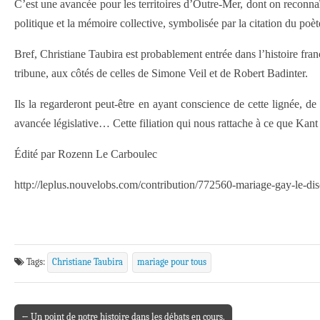
C’est une avancée pour les territoires d’Outre-Mer, dont on reconna
politique et la mémoire collective, symbolisée par la citation du p
Bref, Christiane Taubira est probablement entrée dans l’histoire fran
tribune, aux côtés de celles de Simone Veil et de Robert Badinter.
Ils la regarderont peut-être en ayant conscience de cette lignée, de 
avancée législative… Cette filiation qui nous rattache à ce que Kant
Édité par Rozenn Le Carboulec
http://leplus.nouvelobs.com/contribution/772560-mariage-gay-le-dis
Tags:
Christiane Taubira
mariage pour tous
← Un point de notre histoire dans les débats en cours.