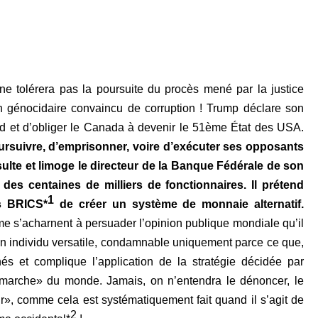
e tolérera pas la poursuite du procès mené par la justice
n génocidaire convaincu de corruption ! Trump déclare son
d et d’obliger le Canada à
devenir le 51ème État des USA.
ursuivre, d’emprisonner, voire d’exécuter ses opposants
sulte et limoge le directeur de la Banque Fédérale de son
t des centaines de milliers de fonctionnaires. Il prétend
1
s BRICS*
de créer un système de monnaie alternatif.
 s’acharnent à persuader l’opinion publique mondiale qu’il
un individu versatile, condamnable uniquement parce ce que,
chés et complique l’application de la stratégie décidée par
e marche» du monde. Jamais, on n’entendra le dénoncer, le
ur», comme cela est systématiquement fait quand il s’agit de
2