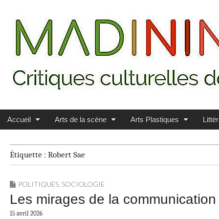
Main menu
Skip to content
MADININ'ART
Accueil
Arts de la scène
Arts Plastiques
Litté
Étiquette :
Robert Sae
POLITIQUES
,
SOCIOLOGIE
Les mirages de la communicatio
15 avril 2026