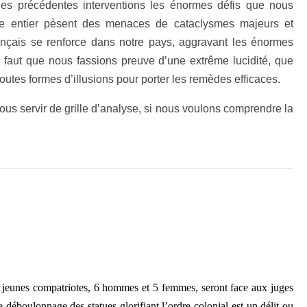
es précédentes interventions les énormes défis que nous
e entier pèsent des menaces de cataclysmes majeurs et
français se renforce dans notre pays, aggravant les énormes
 Il faut que nous fassions preuve d’une extrême lucidité, que
utes formes d’illusions pour porter les remèdes efficaces.
ous servir de grille d’analyse, si nous voulons comprendre la
1 jeunes compatriotes, 6 hommes et 5 femmes, seront face aux juges
le déboulonnage des statues glorifiant l’ordre colonial est un délit ou