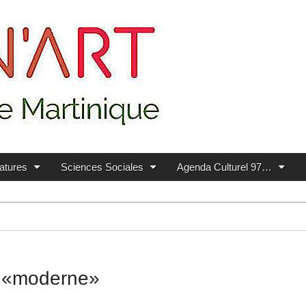
ratures
Sciences Sociales
Agenda Culturel 97…
n «moderne»