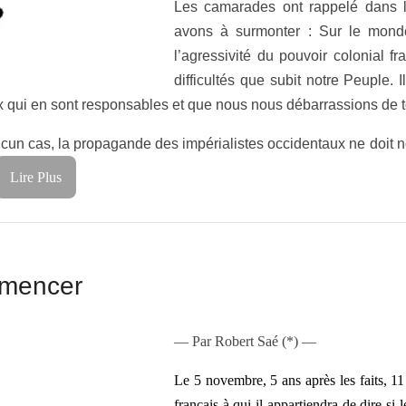
Les camarades ont rappelé dans l
avons à surmonter : Sur le mond
l’agressivité du pouvoir colonial 
difficultés que subit notre Peuple.
x qui en sont responsables et que nous nous débarrassions de to
ucun cas, la propagande des impérialistes occidentaux ne doit n
Lire Plus
mmencer
— Par Robert Saé (*) —
Le 5 novembre, 5 ans après les faits, 1
français à qui il appartiendra de dire si 