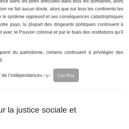
once dans les pires difficultés dans tous les domaines, alors
tion ne fait aucun doute, alors que sur tous les continents les
 le système oppressif et ses conséquences catastrophiques
re pays, la plupart des dirigeants politiques continuent à
avec le Pouvoir colonial et par le biais des institutions qu’il
nt du patriotisme, certains continuent à privilégier des
é.
ur de l’indépendance».
<p>
Lire Plus
r la justice sociale et