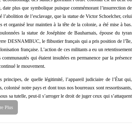
20, date plus que symbolique puisque commémorant l’insurrection de
 l’abolition de l’esclavage, que la statue de Victor Schoelcher, celui
es et organisé leur maintien à la tête de la colonie, a été mise à bas.
boulonnées la statue de Joséphine de Bauharnais, épouse du tyran
 DESNAMBUC, le flibustier français qui a pris position de l’île,
olonisation française. L’action de ces militants a eu un retentissement
des communautés qui étaient insultées en permanence par la présence
t continué le mouvement.
incipes, de quelle légitimité, l’appareil judiciaire de l’État qui,
, colonisé notre pays et dont tous nos bourreaux sont ressortissants,
us sa tutelle, peut-il s’arroger le droit de juger ceux qui s’attaquent
re Plus