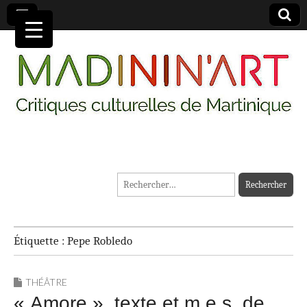
MADININ'ART
Rechercher :
Étiquette :
Pepe Robledo
THÉÂTRE
« Amore », texte et m.e.s. de