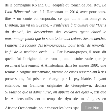
de la compagnie KS and CO, adaptée du roman de Joël Roy,
Le
Lion Réincarné
paru à L’Harmattan en 2014, avec pour sous-
titre « un conte contemporain, ce que dit le marronnage
»
.
L’auteur, qui vit en Guyane, «
s’intéresse à la culture des “Gens
du fleuve”, les descendants des esclaves ayant choisi le
marronnage plutôt que la soumission aux colons. Ses recherches
l’amènent à écouter des témoignages… pour tenter de remonter
le fil de la tradition orale… »
. Par l’avant-propos, il nous dit
quelle fut l’origine de ce roman, une histoire vraie que je
résumerai brièvement. À Amsterdam, dans les années 1980, une
femme d’origine surinamaise, victime de crises ressemblant à des
possessions, fut prise en charge par la psychiatrie. L’ayant
entendue, un Gambien originaire de Georgetown, déclara
:
« Mais ce que la dame hurle, on appelle ça des djats »
, cris que
les Anciens utilisaient au temps des dynasties mandingues, en
Afrique Occidentale, pour chasser les lions.<p>
Lire Plus