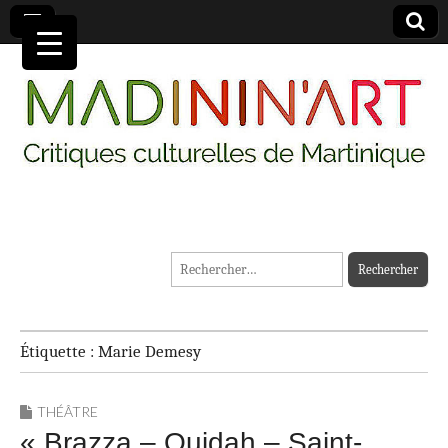
MADININ'ART
Rechercher :
Étiquette :
Marie Demesy
THÉÂTRE
« Brazza – Ouidah – Saint-