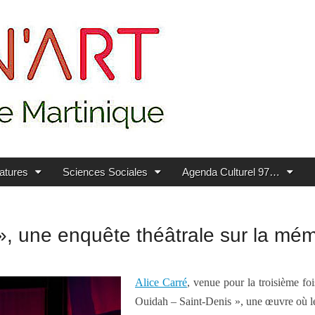
ratures
Sciences Sociales
Agenda Culturel 97…
, une enquête théâtrale sur la mém
Alice Carré
, venue pour la troisième fo
Ouidah – Saint-Denis », une œuvre où le