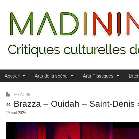
Main menu
Skip to content
MADININ'ART
Accueil
Arts de la scène
Arts Plastiques
Litté
THÉÂTRE
« Brazza – Ouidah – Saint-Denis »
19 mai 2024