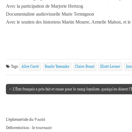
Avec la participation de Marjo­rie Hert­zog
Documentaliste audiovi­suelle Marie Termi­gnon
Avec le soutien des historiens Martin Mourre, Armelle Mabon, et le 
Tags:
Alice Carré
Basile Yawanke
Claire Boust
Eliott Lerner
Jos
← L’État français a pris fait et cause pour le camp loyaliste, quoiqu’en disent l
Post navigation
L’éphéméride du 9 août
Déforestation : le tournant