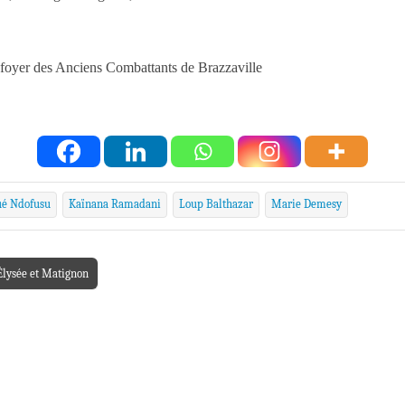
foyer des Anciens Combat­tants de Braz­za­ville
ué Ndofusu
Kaïnana Ramadani
Loup Balthazar
Marie Demesy
’Élysée et Matignon