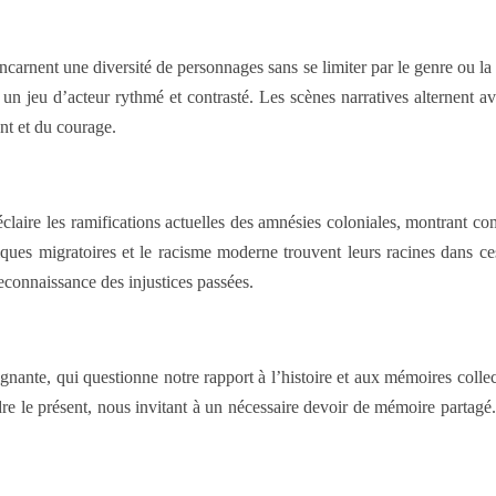
carnent une diversité de personnages sans se limiter par le genre ou la c
un jeu d’acteur rythmé et contrasté. Les scènes narratives alternent a
nt et du courage.
éclaire les ramifications actuelles des amnésies coloniales, montrant c
iques migratoires et le racisme moderne trouvent leurs racines dans ces
econnaissance des injustices passées.
ante, qui questionne notre rapport à l’histoire et aux mémoires collect
 le présent, nous invitant à un nécessaire devoir de mémoire partagé. 