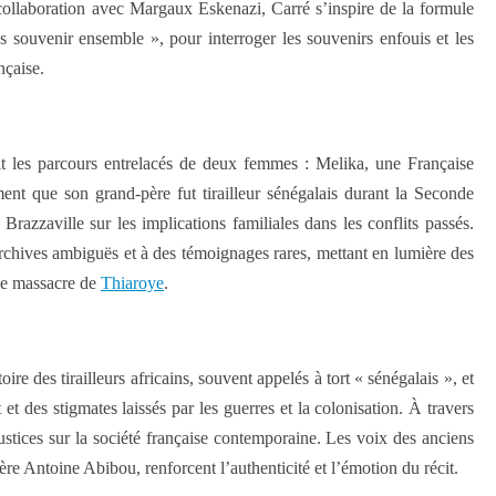
collaboration avec Margaux Eskenazi, Carré s’inspire de la formule
 souvenir ensemble », pour interroger les souvenirs enfouis et les
nçaise.
t les parcours entrelacés de deux femmes : Melika, une Française
ent que son grand-père fut tirailleur sénégalais durant la Seconde
razzaville sur les implications familiales dans les conflits passés.
rchives ambiguës et à des témoignages rares, mettant en lumière des
le massacre de
Thiaroye
.
ire des tirailleurs africains, souvent appelés à tort « sénégalais », et
t des stigmates laissés par les guerres et la colonisation. À travers
njustices sur la société française contemporaine. Les voix des anciens
 Antoine Abibou, renforcent l’authenticité et l’émotion du récit.