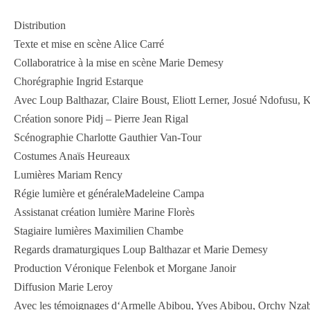
Distribution
Texte et mise en scène Alice Carré
Collaboratrice à la mise en scène Marie Demesy
Chorégraphie Ingrid Estarque
Avec Loup Balthazar, Claire Boust, Eliott Lerner, Josué Ndofusu,
Création sonore Pidj – Pierre Jean Rigal
Scénographie Charlotte Gauthier Van-Tour
Costumes Anaïs Heureaux
Lumières Mariam Rency
Régie lumière et généraleMadeleine Campa
Assistanat création lumière Marine Florès
Stagiaire lumières Maximilien Chambe
Regards dramaturgiques Loup Baltha­zar et Marie Demesy
Produc­tion Véronique Felen­bok et Morgane Janoir
Diffu­sion Marie Leroy
Avec les témoignages d‘Armelle Abibou, Yves Abibou, Orchy Nza