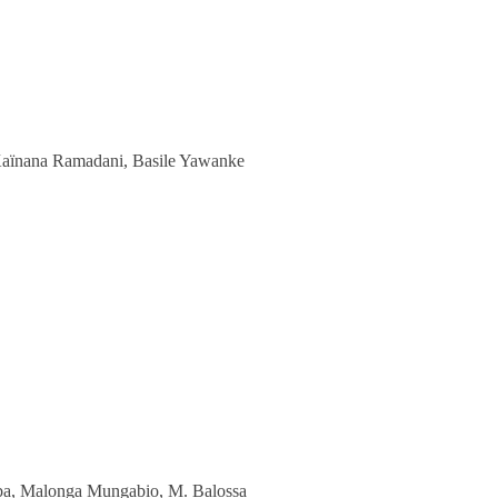
 Kaïnana Rama­dani, Basile Yawanke
ba, Malonga Munga­bio, M. Balossa