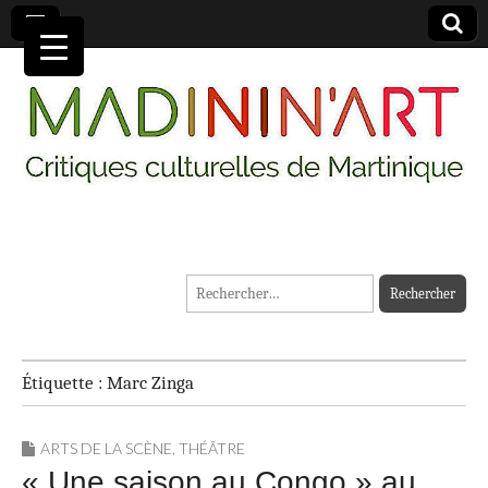
MADININ'ART
Rechercher :
Étiquette :
Marc Zinga
ARTS DE LA SCÈNE
,
THÉÂTRE
« Une saison au Congo » au