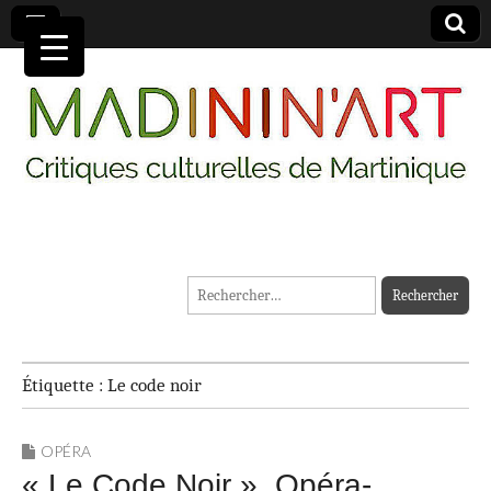
MADININ'ART
Rechercher :
Étiquette :
Le code noir
OPÉRA
« Le Code Noir ». Opéra-