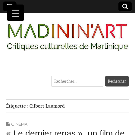
MADININ'ART
Rechercher :
Étiquette :
Gilbert Laumord
CINÉMA
« Le dernier repas », un film de