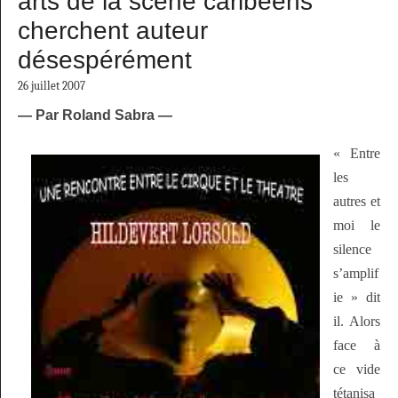
arts de la scène caribéens
cherchent auteur
désespérément
26 juillet 2007
— Par Roland Sabra —
« Entre
les
autres et
moi le
silence
s’amplif
ie » dit
il. Alors
face à
ce vide
tétanisa