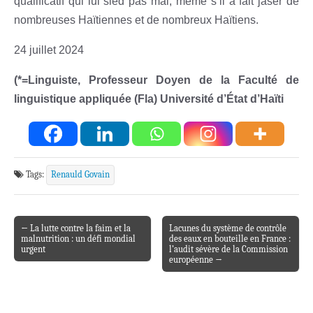
qualificatif qui lui sied pas mal, même s’il a fait jaser de
nombreuses Haïtiennes et de nombreux Haïtiens.
24 juillet 2024
(
*
=
Linguiste, Professeur Doyen de la Faculté de
linguistique appliquée (Fla) Université d’État d’Haïti
Tags:
Renauld Govain
← La lutte contre la faim et la
Lacunes du système de contrôle
Post navigation
malnutrition : un défi mondial
des eaux en bouteille en France :
urgent
l’audit sévère de la Commission
européenne →