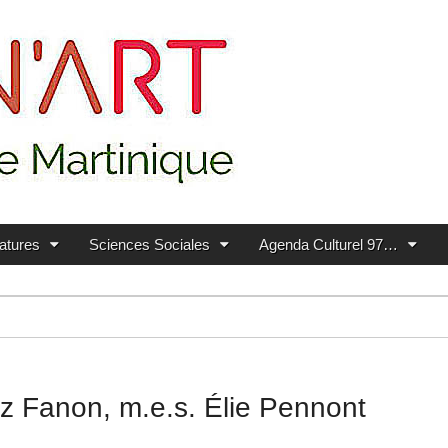
ratures
Sciences Sociales
Agenda Culturel 97…
tz Fanon, m.e.s. Élie Pennont