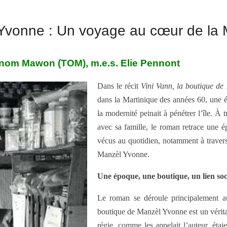
 Yvonne : Un voyage au cœur de la
nom Mawon (TOM), m.e.s. Elie Pennont
Dans le récit
Vini Vann, la boutique d
dans la Martinique des années 60, une é
la modernité peinait à pénétrer l’île. À 
avec sa famille, le roman retrace une épo
vécus au quotidien, notamment à travers 
Manzèl Yvonne.
Une époque, une boutique, un lien soc
Le roman se déroule principalement au
boutique de Manzèl Yvonne est un véritab
régie, comme les appelait l’auteur, étai