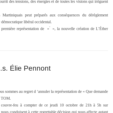
rit des tensions, des énergies et de toutes les visions qui irriguent
 Martiniquais peut préparés aux conséquences du dérèglement
 démocratique libéral occidental.
 première représentation de » ́ », la nouvelle création de L’Éther
.s. Élie Pennont
nous sommes au regret d ‘annuler la représentation de « Que demande
au TOM.
un couvre-feu à compter de ce jeudi 10 octobre de 21h à 5h sur
 nous conduisent à cette regrettable décision qui nous affecte autant