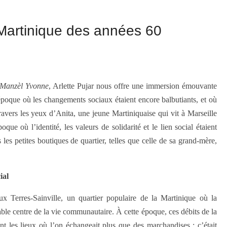
 Martinique des années 60
e Manzèl Yvonne
, Arlette Pujar nous offre une immersion émouvante
poque où les changements sociaux étaient encore balbutiants, et où
travers les yeux d’Anita, une jeune Martiniquaise qui vit à Marseille
que où l’identité, les valeurs de solidarité et le lien social étaient
les petites boutiques de quartier, telles que celle de sa grand-mère,
ial
x Terres-Sainville, un quartier populaire de la Martinique où la
le centre de la vie communautaire. À cette époque, ces débits de la
ent les lieux où l’on échangeait plus que des marchandises : c’était