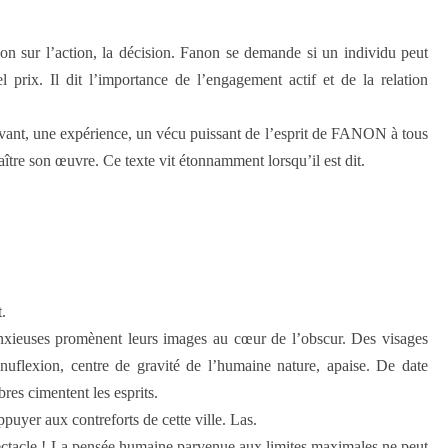
ion sur l’action, la décision. Fanon se demande si un individu peut
l prix. Il dit l’importance de l’engagement actif et de la relation
 vivant, une expérience, un vécu puissant de l’esprit de FANON à tous
ître son œuvre. Ce texte vit étonnamment lorsqu’il est dit.
.
nxieuses promènent leurs images au cœur de l’obscur. Des visages
génuflexion, centre de gravité de l’humaine nature, apaise. De date
es cimentent les esprits.
uyer aux contreforts de cette ville. Las.
pectacle ! La pensée humaine parvenue aux limites maximales ne peut