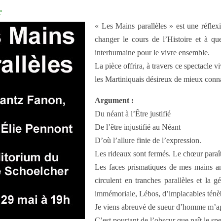
r
« Les Mains parallèles » est une réflex
changer le cours de l’Histoire et à que
interhumaine pour le vivre ensemble.
La pièce offrira, à travers ce spectacle
les Martiniquais désireux de mieux conna
Argument :
Du néant à l’Être justifié
De l’être injustifié au Néant
D’où l’allure finie de l’expression.
Les rideaux sont fermés. Le chœur paraît
Les faces prismatiques de mes mains a
circulent en tranches parallèles et la 
immémoriale, Lébos, d’implacables ténèbr
Je viens abreuvé de sueur d’homme m’app
C’est pourtant de l’obscur que naît le s