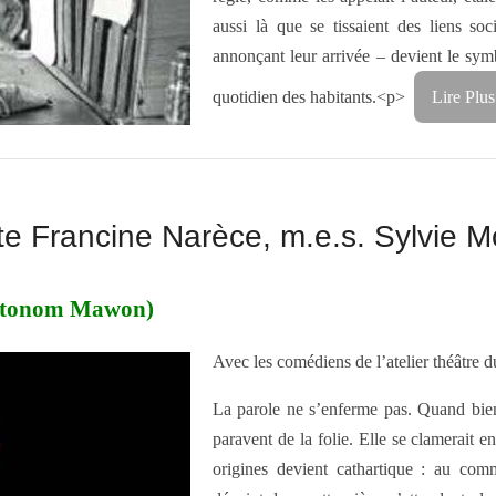
aussi là que se tissaient des liens so
annonçant leur arrivée – devient le symb
quotidien des habitants.<p>
Lire Plus
exte Francine Narèce, m.e.s. Sylvie 
 Otonom Mawon)
Avec les comédiens de l’atelier théâtr
La parole ne s’enferme pas. Quand bien 
paravent de la folie. Elle se clamerait e
origines devient cathartique : au co