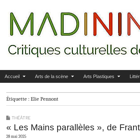
Main menu
Skip to content
MADININ'ART
Accueil
Arts de la scène
Arts Plastiques
Litté
Étiquette :
Elie Pennont
THÉÂTRE
« Les Mains parallèles », de Fran
28 mai 2025