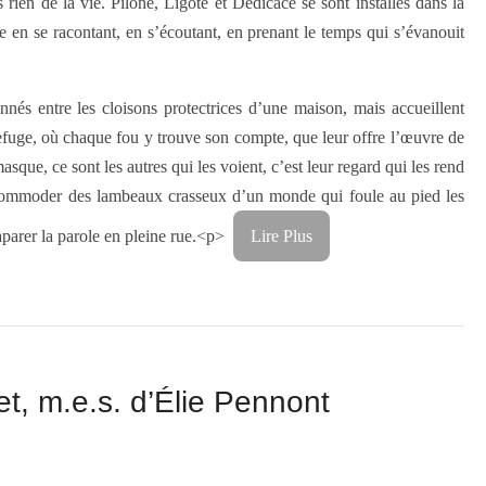
 rien de la vie. Pilone, Ligote et Dédicace se sont installés dans la
ce en se racontant, en s’écoutant, en prenant le temps qui s’évanouit
nnés entre les cloisons protectrices d’une maison, mais accueillent
fuge, où chaque fou y trouve son compte, que leur offre l’œuvre de
sque, ce sont les autres qui les voient, c’est leur regard qui les rend
ccommoder des lambeaux crasseux d’un monde qui foule au pied les
aparer la parole en pleine rue.
<p>
Lire Plus
t, m.e.s. d’Élie Pennont